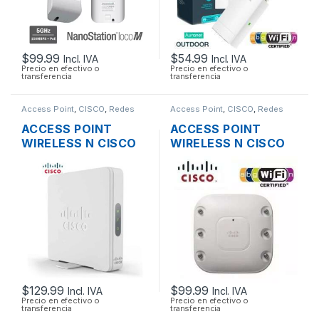
$
99.99
$
54.99
Incl. IVA
Incl. IVA
Precio en efectivo o
Precio en efectivo o
transferencia
transferencia
Access Point
,
CISCO
,
Redes
Access Point
,
CISCO
,
Redes
ACCESS POINT
ACCESS POINT
WIRELESS N CISCO
WIRELESS N CISCO
SMB WAP131-A-K9-
AIRONET AIR-
NA DUAL BAND
AP1262N-A-K9 DUAL
600MBPS GIGABIT
BAND 600MBPS
SOPORTE POE +
GIGABIT SOPORTE
FUENTE
POE
$
129.99
$
99.99
Incl. IVA
Incl. IVA
Precio en efectivo o
Precio en efectivo o
transferencia
transferencia