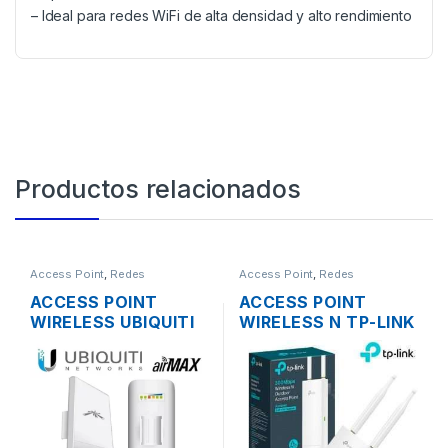
– Ideal para redes WiFi de alta densidad y alto rendimiento
Productos relacionados
Access Point
,
Redes
Access Point
,
Redes
ACCESS POINT
ACCESS POINT
WIRELESS UBIQUITI
WIRELESS N TP-LINK
NANOSTATION
EAP110 2.4GHZ DOS
LOCOM5 AIRMAX
ANTENAS 3DBI.
5GHZ 13DBI MIMO
300MBPS POE
200MW 150MBPS +
OUTDOOR
POE OUTDOOR