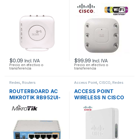
AIRCONNECT 9552
AIRONET AIR-
DUAL BAND
AP1262N-A-K9 DUAL
BAND 600MBPS
GIGABIT SOPORTE
POE
$
0.09
$
99.99
Incl. IVA
Incl. IVA
Precio en efectivo o
Precio en efectivo o
transferencia
transferencia
Redes
,
Routers
Access Point
,
CISCO
,
Redes
ROUTERBOARD AC
ACCESS POINT
MIKROTIK RB952UI-
WIRELESS N CISCO
5AC2ND HAP AC
SMB WAP131-A-K9-
LITE DUAL BAND
NA DUAL BAND
200MW 5 PUERTOS
600MBPS GIGABIT
USB OS L4
SOPORTE POE +
FUENTE