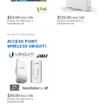
$
94.99
$
129.99
Incl. IVA
Incl. IVA
Precio en efectivo o
Precio en efectivo o
transferencia
transferencia
Access Point
,
Redes
ACCESS POINT
WIRELESS UBIQUITI
NANOSTATION
LOCOM5 AIRMAX
5GHZ 13DBI MIMO
200MW 150MBPS +
POE OUTDOOR
$
99.99
Incl. IVA
Precio en efectivo o
transferencia