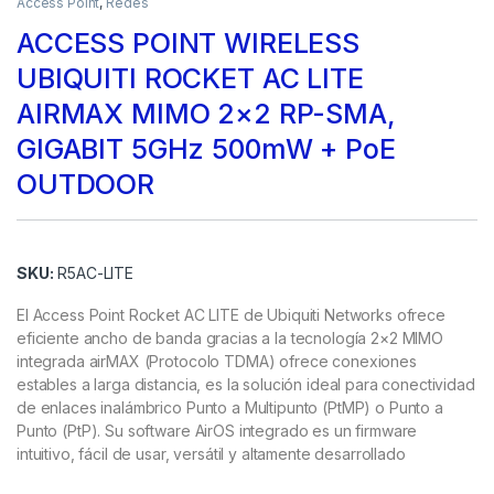
Access Point
,
Redes
ACCESS POINT WIRELESS
UBIQUITI ROCKET AC LITE
AIRMAX MIMO 2×2 RP-SMA,
GIGABIT 5GHz 500mW + PoE
OUTDOOR
SKU:
R5AC-LITE
El Access Point Rocket AC LITE de Ubiquiti Networks ofrece
eficiente ancho de banda gracias a la tecnología 2×2 MIMO
integrada airMAX (Protocolo TDMA) ofrece conexiones
estables a larga distancia, es la solución ideal para conectividad
de enlaces inalámbrico Punto a Multipunto (PtMP) o Punto a
Punto (PtP). Su software AirOS integrado es un firmware
intuitivo, fácil de usar, versátil y altamente desarrollado