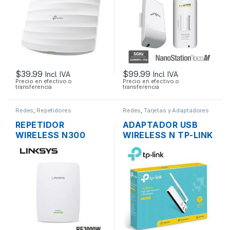
POE DE TECHO
200MW 150MBPS +
POE OUTDOOR
$
39.99
$
99.99
Incl. IVA
Incl. IVA
Precio en efectivo o
Precio en efectivo o
transferencia
transferencia
Redes
,
Repetidores
Redes
,
Tarjetas y Adaptadores
Wireless
REPETIDOR
ADAPTADOR USB
WIRELESS N300
WIRELESS N TP-LINK
LINKSYS RE3000W
TL-WN722N UNA
DOS ANTENAS 1
ANTENA ALTA
PUERTO
GANANCIA
10/1000MBPS