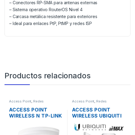
– Conectores RP-SMA para antenas externas
– Sistema operativo RouterOS Nivel 4
– Carcasa metálica resistente para exteriores
– Ideal para enlaces PtP, PtMP y redes ISP
Productos relacionados
Access Point
,
Redes
Access Point
,
Redes
ACCESS POINT
ACCESS POINT
WIRELESS N TP-LINK
WIRELESS UBIQUITI
EAP115 2.4GHZ DOS
NANOSTATION
ANTENAS INT.
LOCOM5 AIRMAX
300MBPS SOPORTA
5GHZ 13DBI MIMO