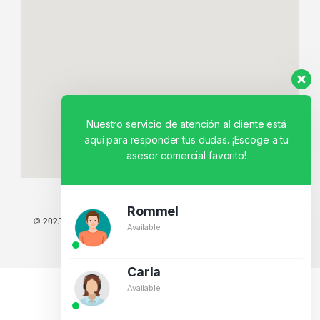
Nuestro servicio de atención al cliente está
aquí para responder tus dudas. ¡Escoge a tu
asesor comercial favorito!
Rommel
© 2023 TODOS LOS DERECHOS RESERVADOS - TECNIT TU TIENDA
Available
TECNOLÓGICA.
BY CREATIVOS PEGASO
Carla
Available