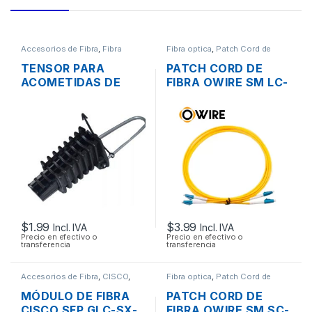
Accesorios de Fibra
,
Fibra
Fibra optica
,
Patch Cord de
optica
Fibra
TENSOR PARA
PATCH CORD DE
ACOMETIDAS DE
FIBRA OWIRE SM LC-
FIBRA OPTICA
UPC A LC-UPC
DUPLEX LSZH
9/12UM 3MTS.
$
1.99
$
3.99
Incl. IVA
Incl. IVA
Precio en efectivo o
Precio en efectivo o
transferencia
transferencia
Accesorios de Fibra
,
CISCO
,
Fibra optica
,
Patch Cord de
Fibra optica
Fibra
MÓDULO DE FIBRA
PATCH CORD DE
CISCO SFP GLC-SX-
FIBRA OWIRE SM SC-