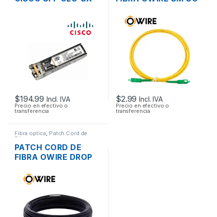
MMD GIGABIT 1000
APC A SC-APC
BASE-SX CONECTOR
SIMPLEX LSZH
LC
9/12UM 3MTS.
$
194.99
$
2.99
Incl. IVA
Incl. IVA
Precio en efectivo o
Precio en efectivo o
transferencia
transferencia
Fibra optica
,
Patch Cord de
Fibra
PATCH CORD DE
FIBRA OWIRE DROP
SM SC-APC A SC-
APC SIMPLEX LSZH
9/125UM 50MTS.
OUTDOOR