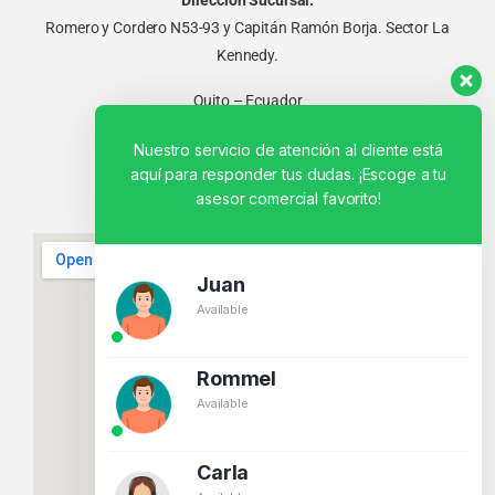
Dirección Sucursal:
Romero y Cordero N53-93 y Capitán Ramón Borja. Sector La
Kennedy.
Quito – Ecuador
Nuestro servicio de atención al cliente está
aquí para responder tus dudas. ¡Escoge a tu
asesor comercial favorito!
Juan
Available
Rommel
Available
Carla