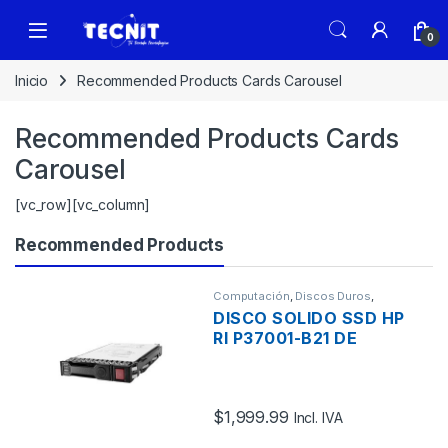
0
Inicio
Recommended Products Cards Carousel
Recommended Products Cards
Carousel
[vc_row][vc_column]
Recommended Products
Computación
,
Discos Duros
,
Servidores - PCs
DISCO SOLIDO SSD HP
RI P37001-B21 DE
3.84TB SAS SERVIDOR
2.5″ 12G SFF BC MV
HOT PLUG
$
1,999.99
Incl. IVA