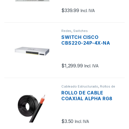
DE 8 PUERTOS
$
339.99
GIGABIT POE+ 160W +
Incl. IVA
4 PUERTOS SFP,
RACKEABLE
Redes
,
Switches
SWITCH CISCO
CBS220-24P-4X-NA
ADMINISTRABLE L2 DE
24 PUERTOS GIGABIT
10/100/1000 POE+
$
1,299.99
195W + 4X10GIGABIT
Incl. IVA
SFP+ RACKEABLE
Cableado Estructurado
,
Rollos de
Cable
ROLLO DE CABLE
COAXIAL ALPHA RG8
50 OHM NEGRO CCA
POR METRO
$
3.50
Incl. IVA