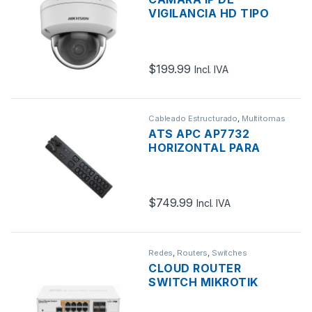
VIGILANCIA HD TIPO
DOMO HIKVISION DS-
2CD3143G2-ISU 4MP
6MM H.265+ DIA Y
$
199.99
NOCHE
Incl. IVA
ANTIVANDÁLICA POE
IP67
Cableado Estructurado
,
Multitomas
- Organizadores
ATS APC AP7732
HORIZONTAL PARA
RACK 18 TOMAS
16XC13, 2XC19 208V-
230V
$
749.99
Incl. IVA
Redes
,
Routers
,
Switches
CLOUD ROUTER
SWITCH MIKROTIK
CRS112-8P-4S-IN
ADMINISTRABLE L3/L2