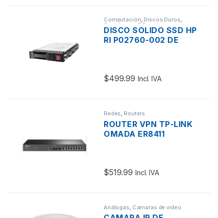
Computación
,
Discos Duros
,
Servidores - PCs
DISCO SOLIDO SSD HP
RI P02760-002 DE
480GB SATA
SERVIDOR 2 .5″ 6G SFF
SC HOT PLUG
$
499.99
Incl. IVA
Redes
,
Routers
ROUTER VPN TP-LINK
OMADA ER8411
BALANCEADOR DE
CARGA BANDA ANCHA
8 PUERTOS GIGABIT +
$
519.99
SFP LAN/WAN + 2
Incl. IVA
PUERTOS 10GIGABIT
SFP+ LAN/WAN + 2
USB3.0 2.3M
Análogas
,
Camaras de video
SESIONES
vigilancia y Grabadores
,
Redes
CAMARA IP DE