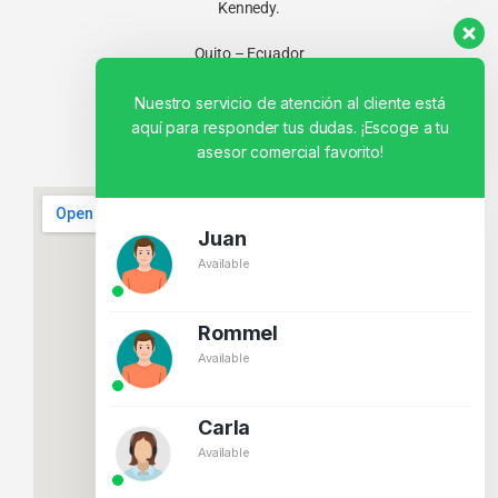
Kennedy.
Quito – Ecuador
Nuestro servicio de atención al cliente está
aquí para responder tus dudas. ¡Escoge a tu
asesor comercial favorito!
Juan
Available
Rommel
Available
Carla
Available