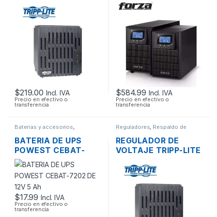
LC1200 1200W 110V
FDC-2000T ON-LINE
DE 4 TOMAS
DE 2000VA 1600W 4
TOMAS 120V
$
219.00
$
584.99
Incl. IVA
Incl. IVA
Precio en efectivo o
Precio en efectivo o
transferencia
transferencia
Baterias y accesorios
,
Reguladores
,
Respaldo de
Respaldo de Energía
Energía
BATERIA DE UPS
REGULADOR DE
POWEST CEBAT-
VOLTAJE TRIPP-LITE
7202 DE 12V 5 AH
LC1800 110V DE 6
TOMAS
$
17.99
Incl. IVA
Precio en efectivo o
transferencia