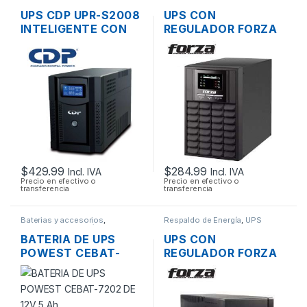
UPS CDP UPR-S2008
UPS CON
INTELIGENTE CON
REGULADOR FORZA
REGULADOR 2000VA
FDC-RT1000VA ON-
1400W 120V 8
LINE DE 1000VA
TOMAS CON LCD
1KVA 700W 3
TOMAS 120V
$
429.99
$
284.99
Incl. IVA
Incl. IVA
Precio en efectivo o
Precio en efectivo o
transferencia
transferencia
Baterias y accesorios
,
Respaldo de Energía
,
UPS
Respaldo de Energía
BATERIA DE UPS
UPS CON
POWEST CEBAT-
REGULADOR FORZA
7202 DE 12V 5 AH
FX-2200LCD DE
2200VA 2.2KVA
1200W 8 TOMAS