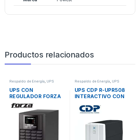
Productos relacionados
Respaldo de Energía
,
UPS
Respaldo de Energía
,
UPS
UPS CON
UPS CDP R-UPR508
REGULADOR FORZA
INTERACTIVO CON
FDC-RT1000VA ON-
REGULADOR 500VA
LINE DE 1000VA
240W 8 TOMAS
1KVA 700W 3
TOMAS 120V