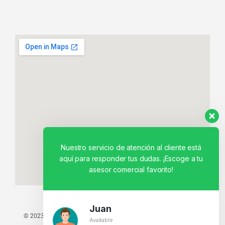
Nuestro servicio de atención al cliente está
aquí para responder tus dudas. ¡Escoge a tu
asesor comercial favorito!
Juan
© 2023 TODOS LOS DERECHOS RESERVADOS - TECNIT TU TIENDA
Available
TECNOLÓGICA.