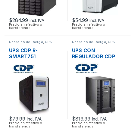
$
284.99
$
54.99
Incl. IVA
Incl. IVA
Precio en efectivo o
Precio en efectivo o
transferencia
transferencia
Respaldo de Energía
,
UPS
Respaldo de Energía
,
UPS
UPS CDP R-
UPS CON
SMART751
REGULADOR CDP
INTERACTIVO CON
UPO11-3 I DE 3000VA
REGULADOR 750VA
2400W 6 TOMAS
350W 10 TOMAS
220V + CONECTOR
CON PANTALLA LCD
DE BATERIA
EXTERNA
$
79.99
$
819.99
Incl. IVA
Incl. IVA
Precio en efectivo o
Precio en efectivo o
transferencia
transferencia