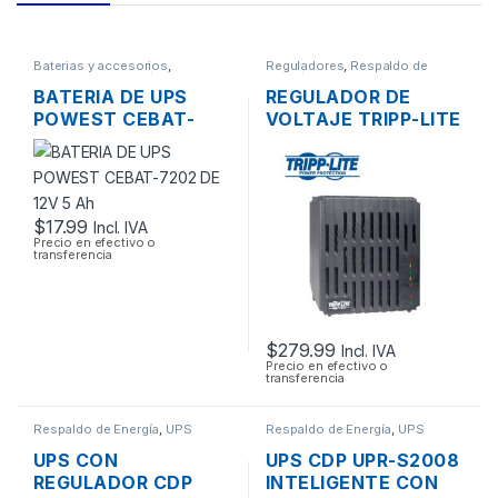
Baterias y accesorios
,
Reguladores
,
Respaldo de
Respaldo de Energía
Energía
BATERIA DE UPS
REGULADOR DE
POWEST CEBAT-
VOLTAJE TRIPP-LITE
7202 DE 12V 5 AH
LC1800 110V DE 6
TOMAS
$
17.99
Incl. IVA
Precio en efectivo o
transferencia
$
279.99
Incl. IVA
Precio en efectivo o
transferencia
Respaldo de Energía
,
UPS
Respaldo de Energía
,
UPS
UPS CON
UPS CDP UPR-S2008
REGULADOR CDP
INTELIGENTE CON