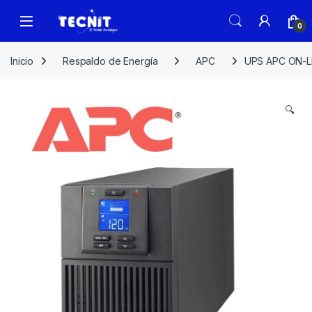
0
Inicio
Respaldo de Energía
APC
UPS APC ON-L
🔍