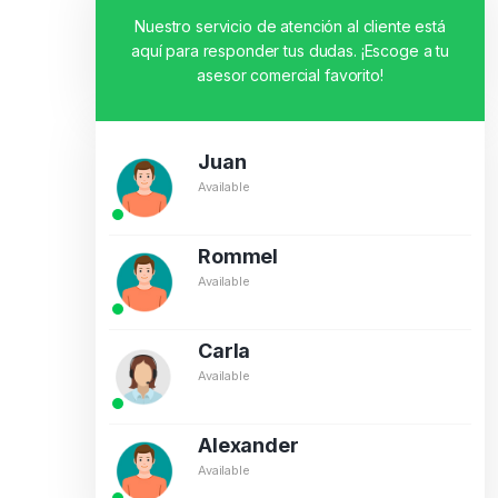
Nuestro servicio de atención al cliente está
aquí para responder tus dudas. ¡Escoge a tu
asesor comercial favorito!
Juan
Available
Rommel
Available
Carla
Available
Alexander
Available