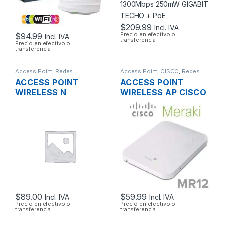
POE
$
209.99
Incl. IVA
Precio en efectivo o
$
94.99
Incl. IVA
transferencia
Precio en efectivo o
transferencia
Access Point
,
Redes
Access Point
,
CISCO
,
Redes
ACCESS POINT
ACCESS POINT
WIRELESS N
WIRELESS AP CISCO
MIKROTIK
MERAKI MR12 CLOUD
RBCAP2ND 2.4GHZ
MANAGED AP
150MBPS TECHO OS
2.4GHZ SOPORTE
L4 POE
POE OUTDOOR
$
89.00
$
59.99
Incl. IVA
Incl. IVA
Precio en efectivo o
Precio en efectivo o
transferencia
transferencia