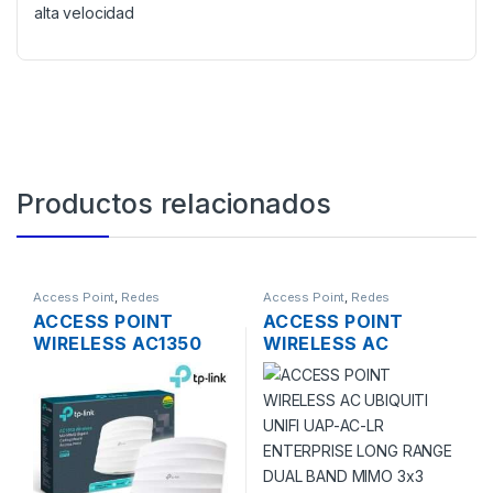
alta velocidad
Productos relacionados
Access Point
,
Redes
Access Point
,
Redes
ACCESS POINT
ACCESS POINT
WIRELESS AC1350
WIRELESS AC
TP-LINK EAP225
UBIQUITI UNIFI UAP-
DUAL BAND
AC-LR ENTERPRISE
1350MBPS GIGABIT
LONG RANGE DUAL
SOPORTA POE
BAND MIMO 3×3
MONTAJE EN
1300MBPS 250MW
TECHO
GIGABIT TECHO +