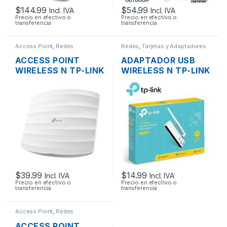
$
144.99
$
54.99
Incl. IVA
Incl. IVA
Precio en efectivo o
Precio en efectivo o
transferencia
transferencia
Access Point
,
Redes
Redes
,
Tarjetas y Adaptadores
Wireless
ACCESS POINT
ADAPTADOR USB
WIRELESS N TP-LINK
WIRELESS N TP-LINK
EAP115 2.4GHZ DOS
TL-WN722N UNA
ANTENAS INT.
ANTENA ALTA
300MBPS SOPORTA
GANANCIA
POE DE TECHO
$
39.99
$
14.99
Incl. IVA
Incl. IVA
Precio en efectivo o
Precio en efectivo o
transferencia
transferencia
Access Point
,
Redes
ACCESS POINT