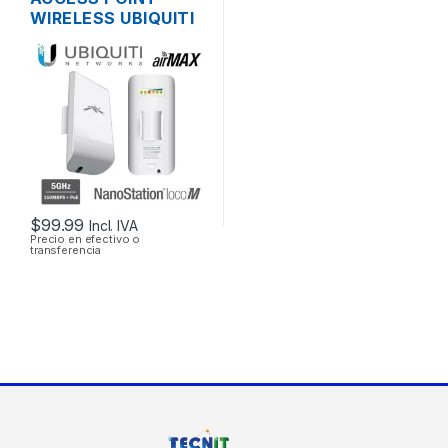
WIRELESS UBIQUITI
NANOSTATION
LOCOM5 AIRMAX
5GHZ 13DBI MIMO
200MW 150MBPS +
POE OUTDOOR
$
99.99
Incl. IVA
Precio en efectivo o
transferencia