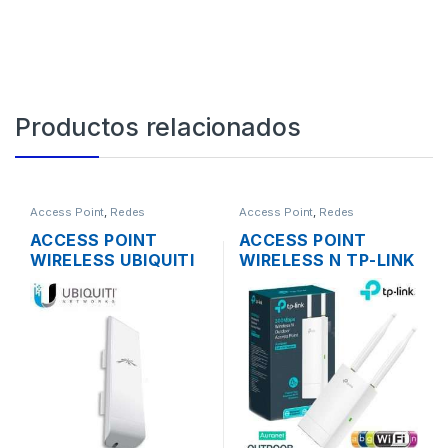
Productos relacionados
Access Point
,
Redes
Access Point
,
Redes
ACCESS POINT
ACCESS POINT
WIRELESS UBIQUITI
WIRELESS N TP-LINK
NANOSTATION M5
EAP110 2.4GHZ DOS
AIRMAX 5GHZ 16DBI
ANTENAS 3DBI.
MIMO 500MW
300MBPS POE
150MBPS + POE
OUTDOOR
OUTDOOR