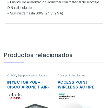
– Fuente de alimentación industrial con material de montaje
DIN-rail incluido
– Suministra hasta 60W (24 V, 2.5 A)
Productos relacionados
CISCO
,
Equipos varios
,
Redes
Access Point
,
Redes
INYECTOR POE+
ACCESS POINT
CISCO AIRONET AIR-
WIRELESS AC HPE
PWRINJ4= 30W
JZ074A 1300MBPS
802.3 AF/AT
OFFICECONNECT
OC20 MIMO 2×2
DUAL BAND GIGABIT