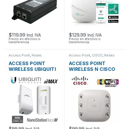
POE
$
119.99
$
129.99
Incl. IVA
Incl. IVA
Precio en efectivo o
Precio en efectivo o
transferencia
transferencia
Access Point
,
Redes
Access Point
,
CISCO
,
Redes
ACCESS POINT
ACCESS POINT
WIRELESS UBIQUITI
WIRELESS N CISCO
NANOSTATION
AIRONET AIR-
LOCOM5 AIRMAX
AP1262N-A-K9 DUAL
5GHZ 13DBI MIMO
BAND 600MBPS
200MW 150MBPS +
GIGABIT SOPORTE
POE OUTDOOR
POE
$
99.99
$
99.99
Incl. IVA
Incl. IVA