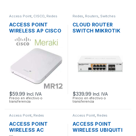
Access Point
,
CISCO
,
Redes
Redes
,
Routers
,
Switches
ACCESS POINT
CLOUD ROUTER
WIRELESS AP CISCO
SWITCH MIKROTIK
MERAKI MR12 CLOUD
CRS112-8P-4S-IN
MANAGED AP
ADMINISTRABLE
2.4GHZ SOPORTE
L3/L2 DE 8 PUERTOS
POE OUTDOOR
GIGABIT POE+ 160W
+ 4 PUERTOS SFP,
RACKEABLE
$
59.99
$
339.99
Incl. IVA
Incl. IVA
Precio en efectivo o
Precio en efectivo o
transferencia
transferencia
Access Point
,
Redes
Access Point
,
Redes
ACCESS POINT
ACCESS POINT
WIRELESS AC
WIRELESS UBIQUITI