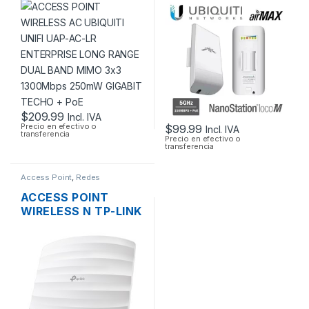
UBIQUITI UNIFI UAP-
NANOSTATION
AC-LR ENTERPRISE
LOCOM5 AIRMAX
LONG RANGE DUAL
5GHZ 13DBI MIMO
BAND MIMO 3×3
200MW 150MBPS +
1300MBPS 250MW
POE OUTDOOR
GIGABIT TECHO +
POE
$
209.99
Incl. IVA
Precio en efectivo o
$
99.99
Incl. IVA
transferencia
Precio en efectivo o
transferencia
Access Point
,
Redes
ACCESS POINT
WIRELESS N TP-LINK
EAP115 2.4GHZ DOS
ANTENAS INT.
300MBPS SOPORTA
POE DE TECHO