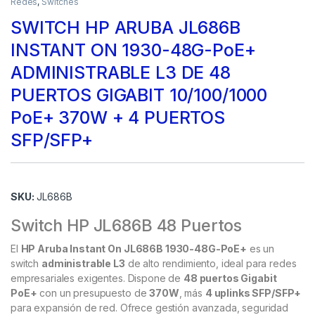
Redes
,
Switches
SWITCH HP ARUBA JL686B
INSTANT ON 1930-48G-PoE+
ADMINISTRABLE L3 DE 48
PUERTOS GIGABIT 10/100/1000
PoE+ 370W + 4 PUERTOS
SFP/SFP+
SKU:
JL686B
Switch HP JL686B 48 Puertos
El
HP Aruba Instant On JL686B 1930-48G-PoE+
es un
switch
administrable L3
de alto rendimiento, ideal para redes
empresariales exigentes. Dispone de
48 puertos Gigabit
PoE+
con un presupuesto de
370W
, más
4 uplinks SFP/SFP+
para expansión de red. Ofrece gestión avanzada, seguridad