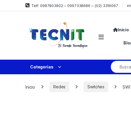
Telf: 0987803802 – 0997338686 – (02) 3316067
in
Inicio
Blo
Categorias
Inicio
Redes
Switches
SWI