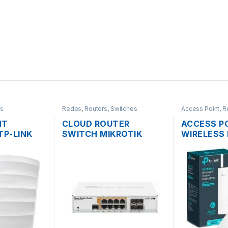
s
Redes
,
Routers
,
Switches
Access Point
,
R
NT
CLOUD ROUTER
ACCESS P
TP-LINK
SWITCH MIKROTIK
WIRELESS 
HZ DOS
CRS112-8P-4S-IN
EAP110 2.
T.
ADMINISTRABLE L3/L2
ANTENAS 
OPORTA
DE 8 PUERTOS GIGABIT
300MBPS 
HO
POE+ 160W + 4
OUTDOOR
PUERTOS SFP,
RACKEABLE