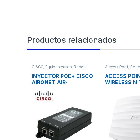
Productos relacionados
CISCO
,
Equipos varios
,
Redes
Access Point
,
Rede
INYECTOR POE+ CISCO
ACCESS POI
AIRONET AIR-
WIRELESS N 
PWRINJ4= 30W 802.3
EAP115 2.4G
AF/AT
ANTENAS IN
300MBPS S
POE DE TEC