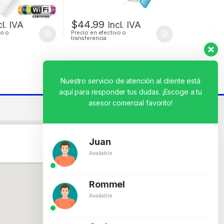
$
44.99
cl. IVA
Incl. IVA
vo o
Precio en efectivo o
transferencia
Nuestro servicio de atención al cliente está
aquí para responder tus dudas. ¡Escoge a tu
asesor comercial favorito!
Juan
Available
Rommel
Available