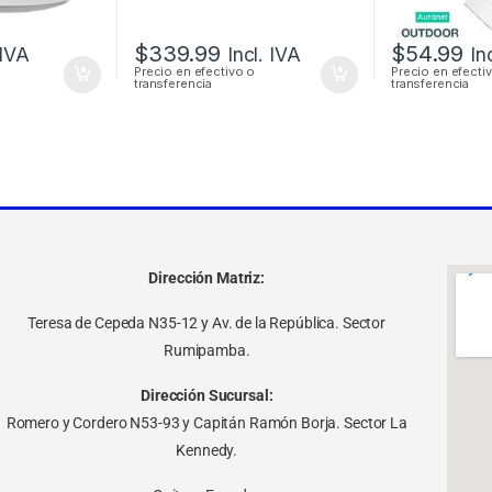
$
339.99
$
54.99
 IVA
Incl. IVA
In
Precio en efectivo o
Precio en efecti
transferencia
transferencia
Dirección Matriz:
Teresa de Cepeda N35-12 y Av. de la República. Sector
Rumipamba.
Dirección Sucursal:
Romero y Cordero N53-93 y Capitán Ramón Borja. Sector La
Kennedy.