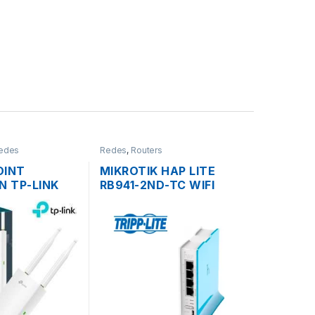
edes
Redes
,
Routers
OINT
MIKROTIK HAP LITE
N TP-LINK
RB941-2ND-TC WIFI
4GHZ DOS
150MBPS 2.4GHZ 4
3DBI.
PUERTOS 10/100
POE