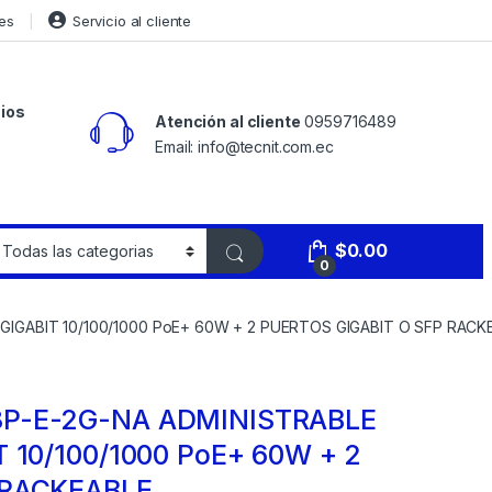
es
Servicio al cliente
ios
Atención al cliente
0959716489
Email: info@tecnit.com.ec
$
0.00
0
IGABIT 10/100/1000 PoE+ 60W + 2 PUERTOS GIGABIT O SFP RACK
8P-E-2G-NA ADMINISTRABLE
 10/100/1000 PoE+ 60W + 2
 RACKEABLE