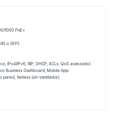
100/1000 PoE+
J45 o SFP)
tico, IPv4/IPv6, RIP, DHCP, ACLs, QoS avanzado)
Cisco Business Dashboard, Mobile App
 pared, fanless (sin ventilador)