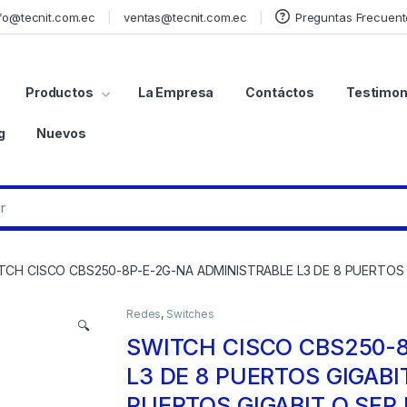
fo@tecnit.com.ec
ventas@tecnit.com.ec
Preguntas Frecuent
Productos
La Empresa
Contáctos
Testimon
g
Nuevos
TCH CISCO CBS250-8P-E-2G-NA ADMINISTRABLE L3 DE 8 PUERTOS G
Redes
,
Switches
🔍
SWITCH CISCO CBS250-
L3 DE 8 PUERTOS GIGABIT
PUERTOS GIGABIT O SFP