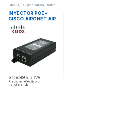
CISCO
,
Equipos varios
,
Redes
INYECTOR POE+
CISCO AIRONET AIR-
PWRINJ4= 30W
802.3 AF/AT
$
119.99
Incl. IVA
Precio en efectivo o
transferencia