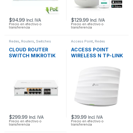
$
94.99
$
129.99
Incl. IVA
Incl. IVA
Precio en efectivo o
Precio en efectivo o
transferencia
transferencia
Redes
,
Routers
,
Switches
Access Point
,
Redes
CLOUD ROUTER
ACCESS POINT
SWITCH MIKROTIK
WIRELESS N TP-LINK
CRS112-8P-4S-IN
EAP115 2.4GHZ DOS
ADMINISTRABLE
ANTENAS INT.
L3/L2 DE 8 PUERTOS
300MBPS SOPORTA
GIGABIT POE+ 160W
POE DE TECHO
+ 4 PUERTOS SFP,
RACKEABLE
$
299.99
$
39.99
Incl. IVA
Incl. IVA
Precio en efectivo o
Precio en efectivo o
transferencia
transferencia