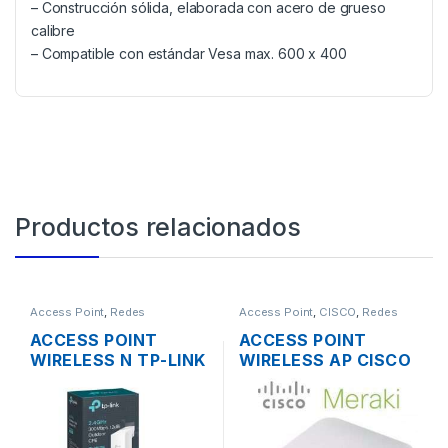
– Construcción sólida, elaborada con acero de grueso
calibre
– Compatible con estándar Vesa max. 600 x 400
Productos relacionados
Access Point
,
Redes
Access Point
,
CISCO
,
Redes
ACCESS POINT
ACCESS POINT
WIRELESS N TP-LINK
WIRELESS AP CISCO
CPE220 2.4GHZ
MERAKI MR12 CLOUD
12DBI 1000MW
MANAGED AP
300MBPS + POE
2.4GHZ SOPORTE
OUTDOOR
POE OUTDOOR