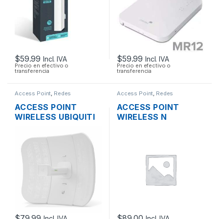
$
59.99
$
59.99
Incl. IVA
Incl. IVA
Precio en efectivo o
Precio en efectivo o
transferencia
transferencia
Access Point
,
Redes
Access Point
,
Redes
ACCESS POINT
ACCESS POINT
WIRELESS UBIQUITI
WIRELESS N
LITEBEAM M5 LBE-
MIKROTIK
M5-23 AIRMAX 5GHZ
RBCAP2ND 2.4GHZ
23DBI 316MW + POE
150MBPS TECHO OS
OUTDOOR
L4 POE
$
79.99
$
89.00
Incl. IVA
Incl. IVA