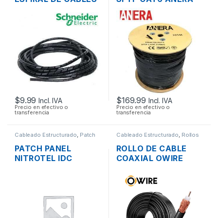
DEXSON DXN3403N
BLINDADO EXTERIOR
NEGRO 12MM 10
305MTS
MTS.
$
9.99
$
169.99
Incl. IVA
Incl. IVA
Precio en efectivo o
Precio en efectivo o
transferencia
transferencia
Cableado Estructurado
,
Patch
Cableado Estructurado
,
Rollos
Panel
de Cable
PATCH PANEL
ROLLO DE CABLE
NITROTEL IDC
COAXIAL OWIRE
T568A CATEGORIA
RG58 50 OHM
6A DE 48 PUERTOS
NEGRO COBRE POR
RACK
METROS