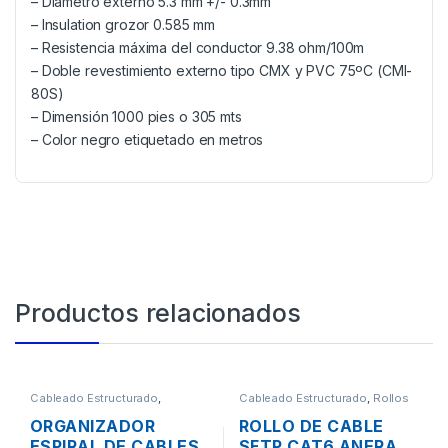
– Diámetro externo 5.3 mm +/- 0.3mm
– Insulation grozor 0.585 mm
– Resistencia máxima del conductor 9.38 ohm/100m
– Doble revestimiento externo tipo CMX y PVC 75ºC (CMI-
80S)
– Dimensión 1000 pies o 305 mts
– Color negro etiquetado en metros
Productos relacionados
Cableado Estructurado
,
Cableado Estructurado
,
Rollos
Canaletas para Cableado y
de Cable
Accesorios
ORGANIZADOR
ROLLO DE CABLE
ESPIRAL DE CABLES
SFTP CAT6 ANERA