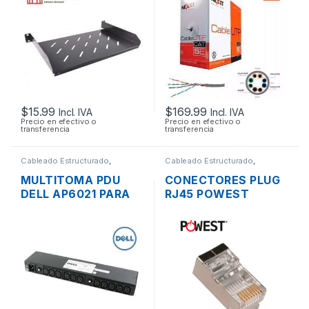
15CM
$
15.99
$
169.99
Incl. IVA
Incl. IVA
Precio en efectivo o
Precio en efectivo o
transferencia
transferencia
Cableado Estructurado
,
Cableado Estructurado
,
Multitomas - Organizadores
Conectores
MULTITOMA PDU
CONECTORES PLUG
DELL AP6021 PARA
RJ45 POWEST
RACK 12 TOMAS
NRJ6AF-3606
200-240V + CABLES
BLINDADOS CAT6A