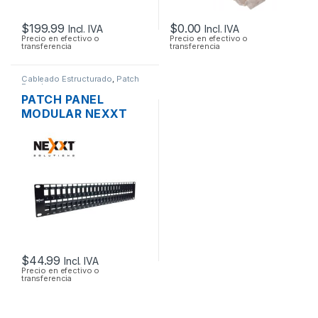
$
199.99
$
0.00
Incl. IVA
Incl. IVA
Precio en efectivo o
Precio en efectivo o
transferencia
transferencia
Cableado Estructurado
,
Patch
Panel
PATCH PANEL
MODULAR NEXXT
AW192NXT41 CAT6A
DE 48 PUERTOS
RACK DE 19″
$
44.99
Incl. IVA
Precio en efectivo o
transferencia