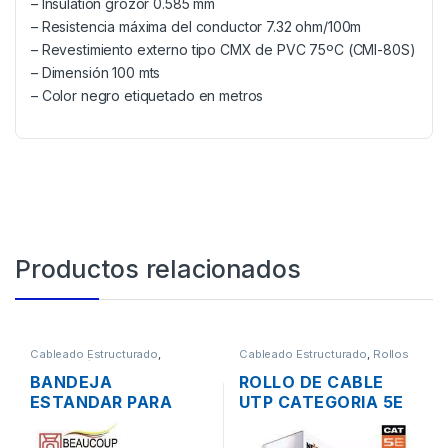
– Insulation grozor 0.585 mm
– Resistencia máxima del conductor 7.32 ohm/100m
– Revestimiento externo tipo CMX de PVC 75ºC (CMI-80S)
– Dimensión 100 mts
– Color negro etiquetado en metros
Productos relacionados
Cableado Estructurado
,
Cableado Estructurado
,
Rollos
Metalmecánicos
de Cable
BANDEJA
ROLLO DE CABLE
ESTANDAR PARA
UTP CATEGORIA 5E
RACK 19″ 1UR
NEXXT 305 MTS.
BEAUCOUP I-1106