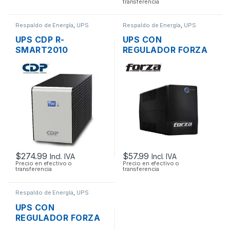
transferencia
Respaldo de Energía
,
UPS
Respaldo de Energía
,
UPS
UPS CDP R-
UPS CON
SMART2010
REGULADOR FORZA
INTERACTIVO CON
NT-751 DE 750VA
REGULADOR 2000VA
375W DE 6 TOMAS
1200W 10 TOMAS
CON LCD
$
274.99
$
57.99
Incl. IVA
Incl. IVA
Precio en efectivo o
Precio en efectivo o
transferencia
transferencia
Respaldo de Energía
,
UPS
UPS CON
REGULADOR FORZA
NT-511 DE 500VA