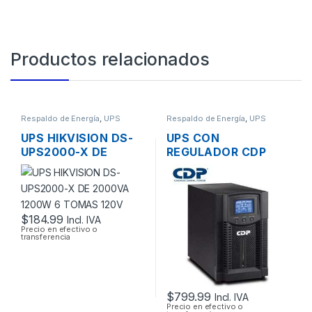
Productos relacionados
Respaldo de Energía
,
UPS
Respaldo de Energía
,
UPS
UPS HIKVISION DS-
UPS CON
UPS2000-X DE
REGULADOR CDP
2000VA 1200W 6
UPO11-3 DE 3000VA
TOMAS 120V
2700W 4 TOMAS
110V + CONECTOR
DE BATERIA
$
184.99
Incl. IVA
EXTERNA
Precio en efectivo o
transferencia
$
799.99
Incl. IVA
Precio en efectivo o