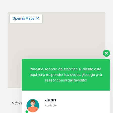
Nuestro servicio de atención al cliente está
aquí para responder tus dudas. ¡Escoge a tu
asesor comercial favorito!
Juan
© 2023 TODOS LOS DERECHOS RESERVADOS - TECNIT TU TIENDA
Available
TECNOLÓGICA.