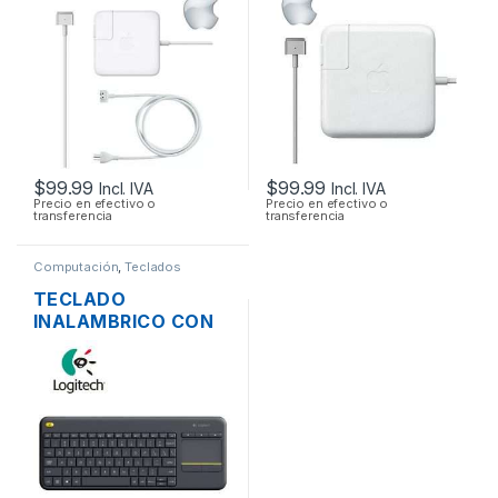
LAPTOP MAC APPLE
LAPTOP MAC APPLE
MAGSAFE 2 16.5V
MAGSAFE 2 20V
3.65A 60W
4.25A 85W ORIGINAL
ORIGINAL + CABLE
+ CABLE DE PODER
DE PODER
$
99.99
$
99.99
Incl. IVA
Incl. IVA
Precio en efectivo o
Precio en efectivo o
transferencia
transferencia
Computación
,
Teclados
TECLADO
INALAMBRICO CON
TOUCHPAD
LOGITECH K400 EN
ESPAÑOL
COMPACTO EN
COLOR NEGRO
MULTIMEDIA