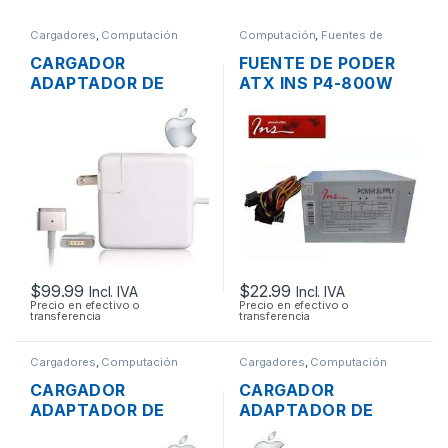
Cargadores
,
Computación
Computación
,
Fuentes de
Poder
CARGADOR
FUENTE DE PODER
ADAPTADOR DE
ATX INS P4-800W
ENERGÍA MAC APPLE
DE 800W
A1436 PARA
CONECTORES
MACBOOK AIR
SATA/IDE 38A
MAGSAFE2 14.85V
3.05A 45W ORIGINAL
$
99.99
$
22.99
Incl. IVA
Incl. IVA
Precio en efectivo o
Precio en efectivo o
transferencia
transferencia
Cargadores
,
Computación
Cargadores
,
Computación
CARGADOR
CARGADOR
ADAPTADOR DE
ADAPTADOR DE
ENERGÍA PARA
ENERGÍA PARA