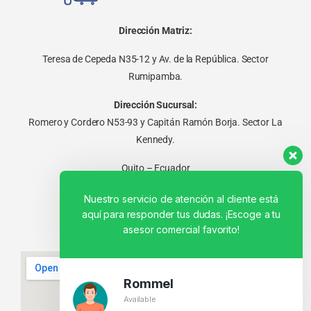
Dirección Matriz:
Teresa de Cepeda N35-12 y Av. de la República. Sector
Rumipamba.
Dirección Sucursal:
Romero y Cordero N53-93 y Capitán Ramón Borja. Sector La
Kennedy.
Quito – Ecuador
Nuestro servicio de atención al cliente está
aquí para responder tus dudas. ¡Escoge a tu
asesor comercial favorito!
Rommel
Available