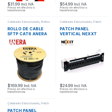
$
31.99
$
54.99
Incl. IVA
Incl. IVA
Precio en efectivo o
Precio en efectivo o
transferencia
transferencia
Cableado Estructurado
,
Rollos
Cableado Estructurado
,
Patch
de Cable
Panel
ROLLO DE CABLE
PATCH PANEL
SFTP CAT6 ANERA
VERTICAL NEXXT
BLINDADO EXTERIOR
CAT6 DE 12
305MTS
PUERTOS SOBRE
PARED
$
169.99
$
24.99
Incl. IVA
Incl. IVA
Precio en efectivo o
Precio en efectivo o
transferencia
transferencia
Cableado Estructurado
,
Patch
Panel
PATCH PANEL