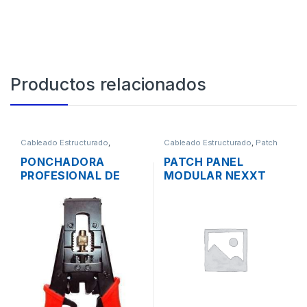
Productos relacionados
Cableado Estructurado
,
Cableado Estructurado
,
Patch
Herramientas
Panel
PONCHADORA
PATCH PANEL
PROFESIONAL DE
MODULAR NEXXT
CABLE COAXIAL
CATEGORIA 6 DE 48
AJUSTABLE RG6
PUERTOS BLINDADO
RG58 RG59
RACK