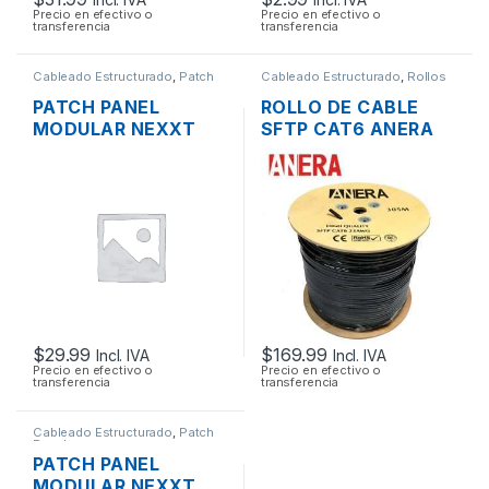
Precio en efectivo o
Precio en efectivo o
transferencia
transferencia
Cableado Estructurado
,
Patch
Cableado Estructurado
,
Rollos
Panel
de Cable
PATCH PANEL
ROLLO DE CABLE
MODULAR NEXXT
SFTP CAT6 ANERA
CATEGORIA 6 DE 24
BLINDADO EXTERIOR
PUERTOS BLINDADO
305MTS
RACK
$
29.99
$
169.99
Incl. IVA
Incl. IVA
Precio en efectivo o
Precio en efectivo o
transferencia
transferencia
Cableado Estructurado
,
Patch
Panel
PATCH PANEL
MODULAR NEXXT