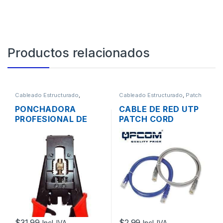
Productos relacionados
Cableado Estructurado
,
Cableado Estructurado
,
Patch
Herramientas
Cord
PONCHADORA
CABLE DE RED UTP
PROFESIONAL DE
PATCH CORD
CABLE COAXIAL
QPCOM CAT6
AJUSTABLE RG6
CERTIFICADO 30CM
RG58 RG59
1 PIE
$
31.99
$
2.99
Incl. IVA
Incl. IVA