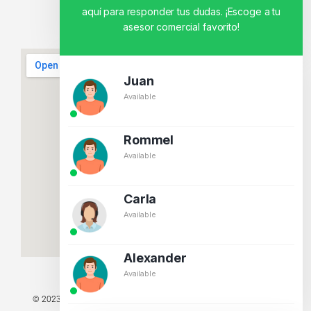
aquí para responder tus dudas. ¡Escoge a tu
asesor comercial favorito!
Juan
Available
Rommel
Available
Carla
Available
Alexander
Available
© 2023 TODOS LOS DERECHOS RESERVADOS - TECNIT TU TIENDA
TECNOLÓGICA.