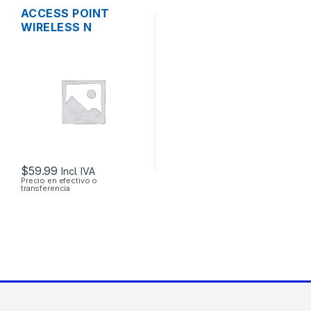
ACCESS POINT
WIRELESS N
3COM/HP
3CRWE955075
AIRCONNECT 9550
DUAL BAND GIGABIT
SOPORTA POE
$
59.99
Incl. IVA
Precio en efectivo o
transferencia