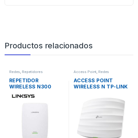
Productos relacionados
Redes
,
Repetidores
Access Point
,
Redes
REPETIDOR
ACCESS POINT
WIRELESS N300
WIRELESS N TP-LINK
LINKSYS RE3000W
EAP115 2.4GHZ DOS
DOS ANTENAS 1
ANTENAS INT.
PUERTO
300MBPS SOPORTA
10/1000MBPS
POE DE TECHO