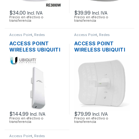
$
34.00
$
39.99
Incl. IVA
Incl. IVA
Precio en efectivo o
Precio en efectivo o
transferencia
transferencia
Access Point
,
Redes
Access Point
,
Redes
ACCESS POINT
ACCESS POINT
WIRELESS UBIQUITI
WIRELESS UBIQUITI
NANOSTATION M5
LITEBEAM M5 LBE-
AIRMAX 5GHZ 16DBI
M5-23 AIRMAX 5GHZ
MIMO 500MW
23DBI 316MW + POE
150MBPS + POE
OUTDOOR
OUTDOOR
$
144.99
$
79.99
Incl. IVA
Incl. IVA
Precio en efectivo o
Precio en efectivo o
transferencia
transferencia
Access Point
,
Redes