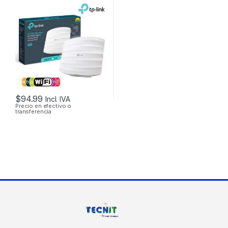
TP-LINK EAP225
DUAL BAND
1350MBPS GIGABIT
SOPORTA POE
MONTAJE EN
TECHO
$
94.99
Incl. IVA
Precio en efectivo o
transferencia