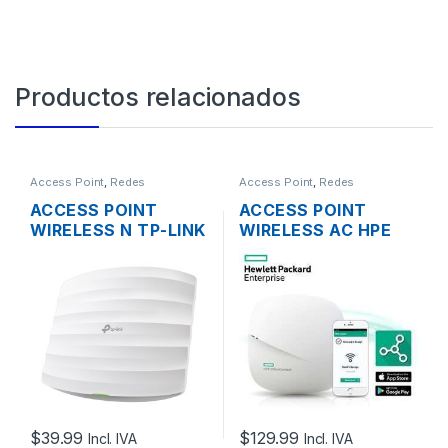
Productos relacionados
Access Point
,
Redes
Access Point
,
Redes
ACCESS POINT
ACCESS POINT
WIRELESS N TP-LINK
WIRELESS AC HPE
EAP115 2.4GHZ DOS
JZ074A 1300MBPS
ANTENAS INT.
OFFICECONNECT
300MBPS SOPORTA
OC20 MIMO 2×2
POE DE TECHO
DUAL BAND GIGABIT
POE
$
39.99
$
129.99
Incl. IVA
Incl. IVA