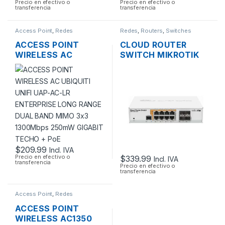
Precio en efectivo o
Precio en efectivo o
transferencia
transferencia
Access Point
,
Redes
Redes
,
Routers
,
Switches
ACCESS POINT
CLOUD ROUTER
WIRELESS AC
SWITCH MIKROTIK
UBIQUITI UNIFI UAP-
CRS112-8P-4S-IN
AC-LR ENTERPRISE
ADMINISTRABLE
LONG RANGE DUAL
L3/L2 DE 8 PUERTOS
BAND MIMO 3×3
GIGABIT POE+ 160W
1300MBPS 250MW
+ 4 PUERTOS SFP,
GIGABIT TECHO +
RACKEABLE
POE
$
209.99
Incl. IVA
Precio en efectivo o
$
339.99
Incl. IVA
transferencia
Precio en efectivo o
transferencia
Access Point
,
Redes
ACCESS POINT
WIRELESS AC1350