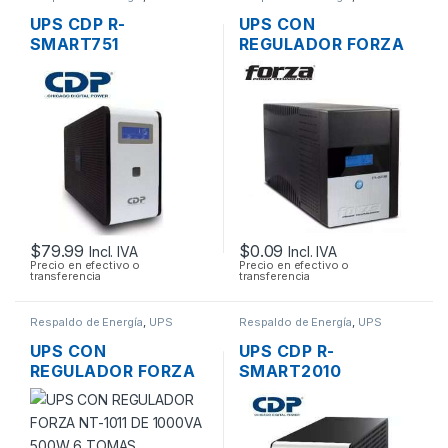
UPS CDP R-
UPS CON
SMART751
REGULADOR FORZA
INTERACTIVO CON
FX-2200LCD DE
REGULADOR 750VA
2200VA 2.2KVA
350W 10 TOMAS
1200W 8 TOMAS
CON PANTALLA LCD
120V
$
79.99
$
0.09
Incl. IVA
Incl. IVA
Precio en efectivo o
Precio en efectivo o
transferencia
transferencia
Respaldo de Energía
,
UPS
Respaldo de Energía
,
UPS
UPS CON
UPS CDP R-
REGULADOR FORZA
SMART2010
NT-1011 DE 1000VA
INTERACTIVO CON
500W 6 TOMAS
REGULADOR 2000VA
1200W 10 TOMAS