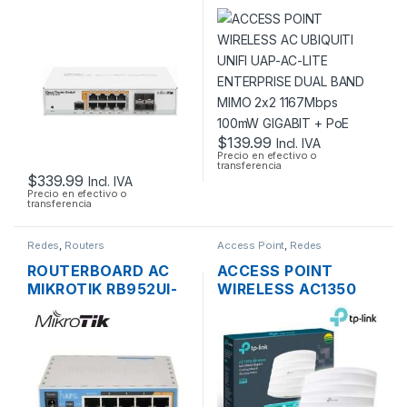
CRS112-8P-4S-IN
UBIQUITI UNIFI UAP-
ADMINISTRABLE
AC-LITE ENTERPRISE
L3/L2 DE 8 PUERTOS
DUAL BAND MIMO
GIGABIT POE+ 160W
2×2 1167MBPS
+ 4 PUERTOS SFP,
100MW GIGABIT +
RACKEABLE
POE
$
139.99
Incl. IVA
Precio en efectivo o
transferencia
$
339.99
Incl. IVA
Precio en efectivo o
transferencia
Redes
,
Routers
Access Point
,
Redes
ROUTERBOARD AC
ACCESS POINT
MIKROTIK RB952UI-
WIRELESS AC1350
5AC2ND HAP AC
TP-LINK EAP225
LITE DUAL BAND
DUAL BAND
200MW 5 PUERTOS
1350MBPS GIGABIT
USB OS L4
SOPORTA POE
MONTAJE EN
TECHO