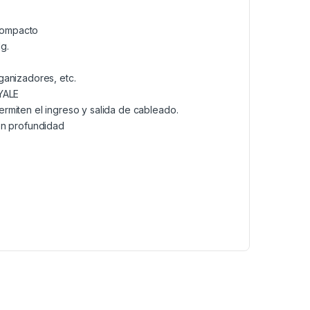
compacto
g.
ganizadores, etc.
 YALE
rmiten el ingreso y salida de cableado.
en profundidad