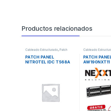
Productos relacionados
Cableado Estructurado
,
Patch
Cableado Estructu
Panel
Panel
PATCH PANEL
PATCH PANE
NITROTEL IDC T568A
AW190NXT11
CATEGORIA 6A DE 48
48 PUERTOS
PUERTOS RACK
RACK DE 19″