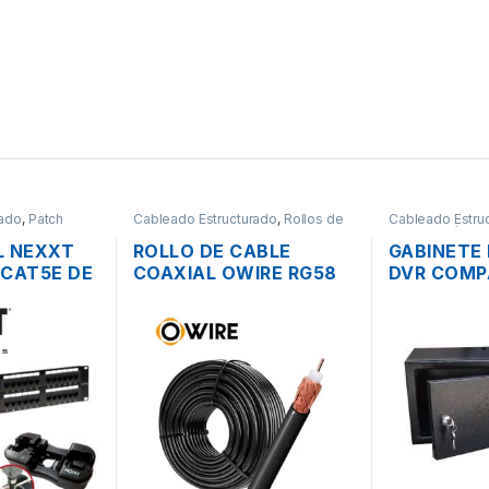
rado
,
Patch
Cableado Estructurado
,
Rollos de
Cableado Estru
Cable
Metalmecánico
L NEXXT
ROLLO DE CABLE
GABINETE
 CAT5E DE
COAXIAL OWIRE RG58
DVR COMP
 PARA
50 OHM NEGRO COBRE
PARED M
POR METROS