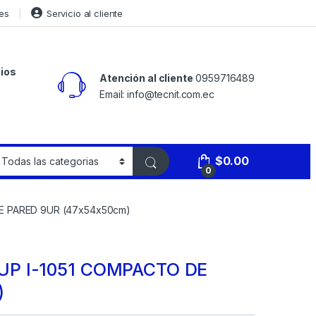
es
Servicio al cliente
ios
Atención al cliente
0959716489
Email: info@tecnit.com.ec
$
0.00
0
E PARED 9UR (47x54x50cm)
P I-1051 COMPACTO DE
)