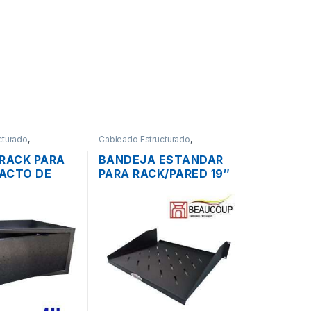
cturado
,
Cableado Estructurado
,
s
,
Redes
Metalmecánicos
 RACK PARA
BANDEJA ESTANDAR
ACTO DE
PARA RACK/PARED 19″
ONOBLOQUE
2UR BEAUCOUP I-1101
37CM