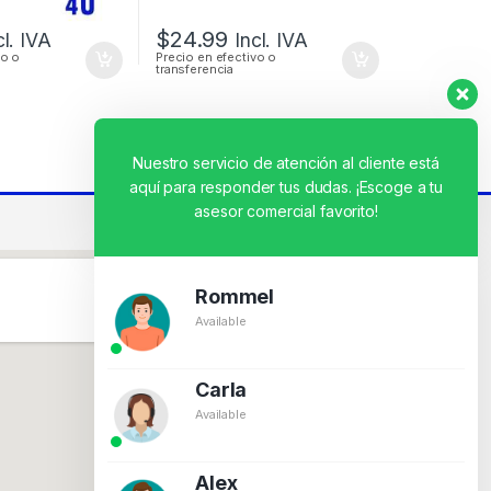
$
24.99
cl. IVA
Incl. IVA
vo o
Precio en efectivo o
transferencia
Nuestro servicio de atención al cliente está
aquí para responder tus dudas. ¡Escoge a tu
asesor comercial favorito!
Rommel
Available
Carla
Available
Alex