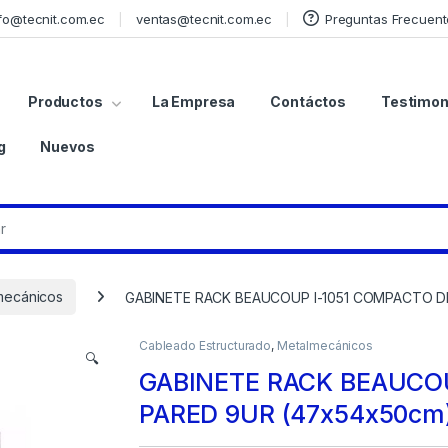
fo@tecnit.com.ec
ventas@tecnit.com.ec
Preguntas Frecuent
Productos
La Empresa
Contáctos
Testimon
g
Nuevos
mecánicos
GABINETE RACK BEAUCOUP I-1051 COMPACTO D
Cableado Estructurado
,
Metalmecánicos
🔍
GABINETE RACK BEAUCOU
PARED 9UR (47x54x50cm