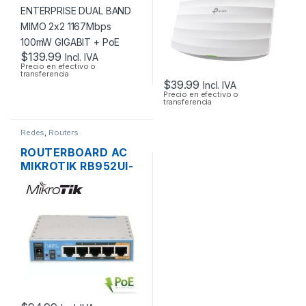
100MW GIGABIT +
POE
$
139.99
Incl. IVA
Precio en efectivo o
transferencia
$
39.99
Incl. IVA
Precio en efectivo o
transferencia
Redes
,
Routers
ROUTERBOARD AC
MIKROTIK RB952UI-
5AC2ND HAP AC
LITE DUAL BAND
200MW 5 PUERTOS
USB OS L4