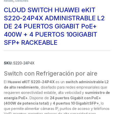
Redes
,
Switches
CLOUD SWITCH HUAWEI eKIT
S220-24P4X ADMINISTRABLE L2
DE 24 PUERTOS GIGABIT PoE+
400W + 4 PUERTOS 10GIGABIT
SFP+ RACKEABLE
SKU:
S220-24P4X
Switch con Refrigeración por aire
El
Huawei eKIT S220-24P4X
es un
switch administrable L2
de alto rendimiento
, diseñado para redes empresariales que
requieren
c
onectividad estable, alta velocidad y
suministro de
energía PoE+
. Dispone de
24 puertos Gigabit con PoE+
(400W de potencia total)
y
4 puertos 10 Gigabit SFP+
, lo
que permite alimentar cámaras IP, puntos de acceso y teléfonos
VoIP, mientras garantiza enlaces de alta capacidad para