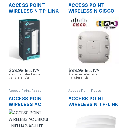
ACCESS POINT
ACCESS POINT
WIRELESS N TP-LINK
WIRELESS N CISCO
CPE220 2.4GHZ
AIRONET AIR-
12DBI 1000MW
AP1262N-A-K9 DUAL
300MBPS + POE
BAND 600MBPS
OUTDOOR
GIGABIT SOPORTE
POE
$
59.99
$
99.99
Incl. IVA
Incl. IVA
Precio en efectivo o
Precio en efectivo o
transferencia
transferencia
Access Point
,
Redes
Access Point
,
Redes
ACCESS POINT
ACCESS POINT
WIRELESS AC
WIRELESS N TP-LINK
UBIQUITI UNIFI UAP-
EAP115 2.4GHZ DOS
AC-LITE ENTERPRISE
ANTENAS INT.
DUAL BAND MIMO
300MBPS SOPORTA
2×2 1167MBPS
POE DE TECHO