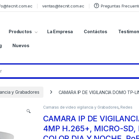
fo@tecnit.com.ec
ventas@tecnit.com.ec
Preguntas Frecuent
Productos
La Empresa
Contáctos
Testimon
g
Nuevos
lancia y Grabadores
CAMARA IP DE VIGILANCIA DOMO TP-LIN
Camaras de video vigilancia y Grabadores
,
Redes
🔍
CAMARA IP DE VIGILANCI
4MP H.265+, MICRO-SD, 
COLOR DIA Y NOCHE, Po