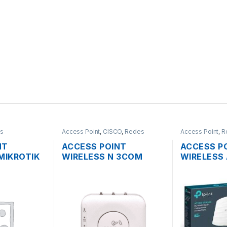
s
Access Point
,
CISCO
,
Redes
Access Point
,
R
NT
ACCESS POINT
ACCESS P
MIKROTIK
WIRELESS N 3COM
WIRELESS 
.4GHZ
AIRCONNECT 9552
LINK EAP2
CHO OS L4
DUAL BAND
BAND 135
GIGABIT 
MONTAJE 