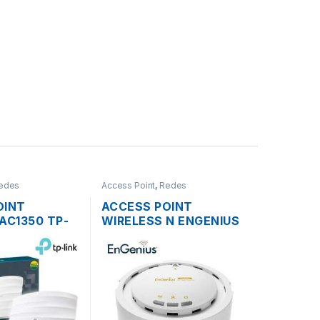
edes
Access Point
,
Redes
OINT
ACCESS POINT
AC1350 TP-
WIRELESS N ENGENIUS
25 DUAL
EAP300 2.4GHZ
0MBPS
300MBPS + POE
SOPORTA POE
EN TECHO