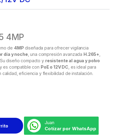
45 4MP
domo de
4MP
diseñada para ofrecer vigilancia
or día y noche
, una compresión avanzada
H.265+
,
. Su diseño compacto y
resistente al agua y polvo
 y es compatible con
PoE o 12V DC
, es ideal para
lidad, eficiencia y flexibilidad de instalación.
Juan
rrito
Cotizar por WhatsApp