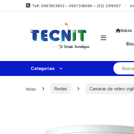
Telf: 0987803802 – 0997338686 – (02) 3316067
in
Inicio
Blo
Categorias
Inicio
Redes
Camaras de video vigi