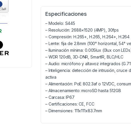
Especificaciones
– Modelo: S445
– Resolución: 2688×1520 (4MP), 30fps
– Compresión: H.265+, H.265, H.264+, H.264
– Lente: fija de 2.8mm (100° horizontal, 54° ver
– Iluminación mínima: 0.005lux (0lux con LEDs
– WDR 120dB, 3D-DNR, SmartIR, BLC/HLC
– Audio: micrófono y altavoz integrados (G.71
– Inteligencia: detección de intrusión, cruce
activa
– Alimentación: PoE 802.3af o 12VDC, cons
– Almacenamiento: microSD hasta 512GB
– Carcasa: IP67
– Certificaciones: CE, FCC
– Dimensiones: 111x111x83.7mm