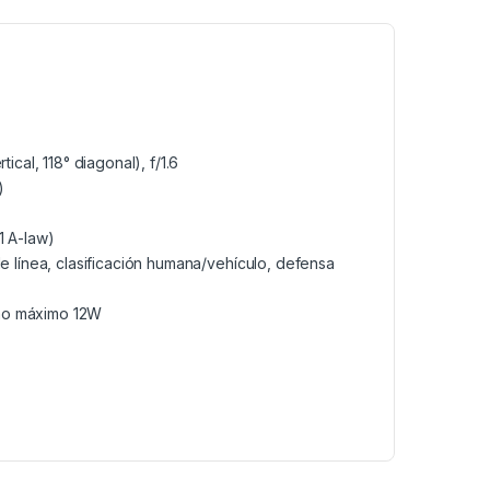
tical, 118° diagonal), f/1.6
)
1 A-law)
 de línea, clasificación humana/vehículo, defensa
umo máximo 12W