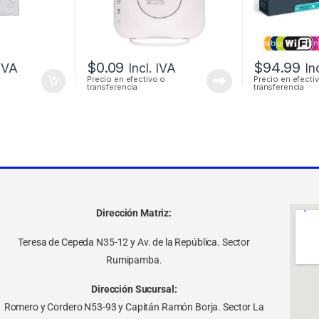
$
0.09
$
94.99
 IVA
Incl. IVA
In
Precio en efectivo o
Precio en efecti
transferencia
transferencia
Dirección Matriz:
Teresa de Cepeda N35-12 y Av. de la República. Sector
Rumipamba.
Dirección Sucursal:
Romero y Cordero N53-93 y Capitán Ramón Borja. Sector La