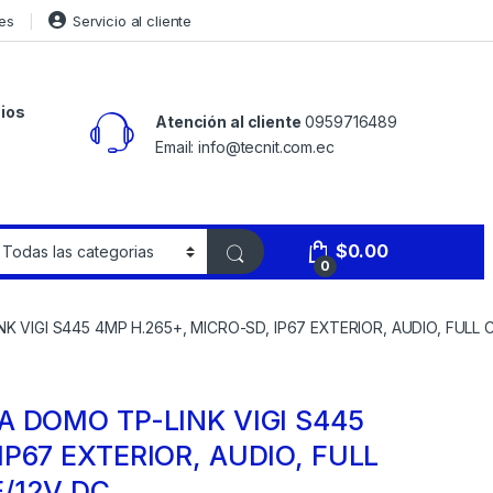
es
Servicio al cliente
ios
Atención al cliente
0959716489
Email: info@tecnit.com.ec
$
0.00
0
K VIGI S445 4MP H.265+, MICRO-SD, IP67 EXTERIOR, AUDIO, FULL
A DOMO TP-LINK VIGI S445
IP67 EXTERIOR, AUDIO, FULL
E/12V DC