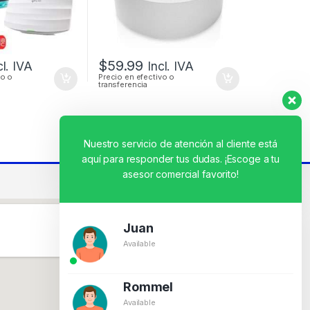
$
59.99
cl. IVA
Incl. IVA
vo o
Precio en efectivo o
transferencia
Nuestro servicio de atención al cliente está
aquí para responder tus dudas. ¡Escoge a tu
asesor comercial favorito!
Juan
Available
Rommel
Available