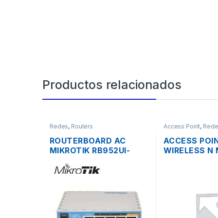
Productos relacionados
Redes
,
Routers
Access Point
,
Rede
ROUTERBOARD AC
ACCESS POI
MIKROTIK RB952UI-
WIRELESS N 
5AC2ND HAP AC LITE
RBCAP2ND 2
DUAL BAND 200MW 5
150MBPS TE
PUERTOS USB OS L4
POE