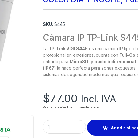
SKU:
S445
Cámara IP TP-Link S4
La
TP-Link VIGI S445
es una cámara IP tipo 
profesional en exteriores, cuenta con
Full-Col
entrada para
MicroSD
, y
audio bidireccional
(IP67)
la hace perfecta para zonas expuestas;
sistemas de seguridad modernos que requieren ca
$
77.00
Incl. IVA
Precio en efectivo o transferencia
Añadir al ca