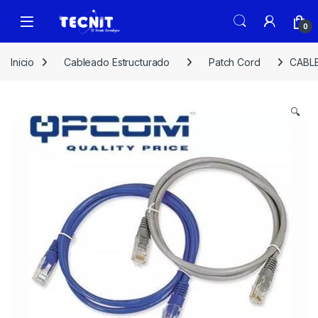
0
Inicio
Cableado Estructurado
Patch Cord
CABL
🔍