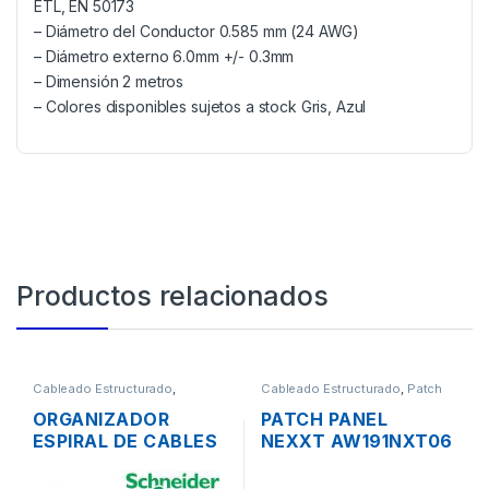
ETL, EN 50173
– Diámetro del Conductor 0.585 mm (24 AWG)
– Diámetro externo 6.0mm +/- 0.3mm
– Dimensión 2 metros
– Colores disponibles sujetos a stock Gris, Azul
Productos relacionados
Cableado Estructurado
,
Cableado Estructurado
,
Patch
Canaletas para Cableado y
Panel
Accesorios
ORGANIZADOR
PATCH PANEL
ESPIRAL DE CABLES
NEXXT AW191NXT06
DEXSON DXN3403N
CAT6 DE 24
NEGRO 12MM 10
PUERTOS PARA