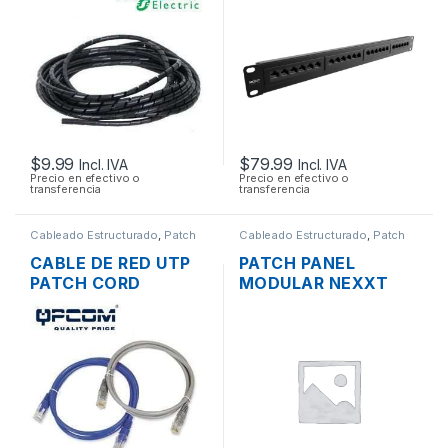
MTS.
RACK DE 19″
$
9.99
$
79.99
Incl. IVA
Incl. IVA
Precio en efectivo o
Precio en efectivo o
transferencia
transferencia
Cableado Estructurado
,
Patch
Cableado Estructurado
,
Patch
Cord
Panel
CABLE DE RED UTP
PATCH PANEL
PATCH CORD
MODULAR NEXXT
QPCOM CAT6
CATEGORIA 6 DE 48
CERTIFICADO 30CM
PUERTOS BLINDADO
1 PIE
RACK