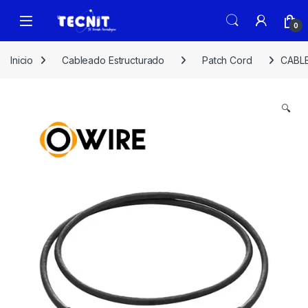
0
Inicio
Cableado Estructurado
Patch Cord
CABL
🔍