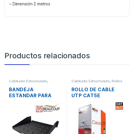
– Dimensión 2 metros
Productos relacionados
Cableado Estructurado
,
Cableado Estructurado
,
Rollos
Metalmecánicos
de Cable
BANDEJA
ROLLO DE CABLE
ESTANDAR PARA
UTP CAT5E
RACK/PARED 19″ 2UR
CATEGORIA 5E
BEAUCOUP I-1101
NEXXT 305M CMX
37CM