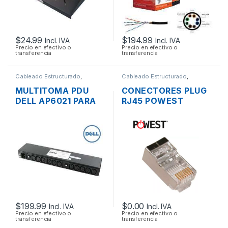
$
24.99
$
194.99
Incl. IVA
Incl. IVA
Precio en efectivo o
Precio en efectivo o
transferencia
transferencia
Cableado Estructurado
,
Cableado Estructurado
,
Multitomas - Organizadores
Conectores
MULTITOMA PDU
CONECTORES PLUG
DELL AP6021 PARA
RJ45 POWEST
RACK 12 TOMAS
NRJ6AF-3606
200-240V + CABLES
BLINDADOS CAT6A
$
199.99
$
0.00
Incl. IVA
Incl. IVA
Precio en efectivo o
Precio en efectivo o
transferencia
transferencia