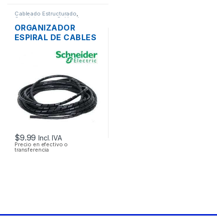
Cableado Estructurado
,
Canaletas para Cableado y
Accesorios
ORGANIZADOR
ESPIRAL DE CABLES
DEXSON DXN3403N
NEGRO 12MM 10
MTS.
$
9.99
Incl. IVA
Precio en efectivo o
transferencia