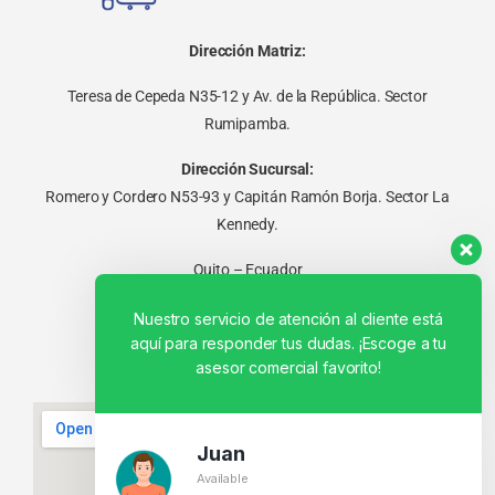
Dirección Matriz:
Teresa de Cepeda N35-12 y Av. de la República. Sector
Rumipamba.
Dirección Sucursal:
Romero y Cordero N53-93 y Capitán Ramón Borja. Sector La
Kennedy.
Quito – Ecuador
Nuestro servicio de atención al cliente está
aquí para responder tus dudas. ¡Escoge a tu
asesor comercial favorito!
Juan
Available