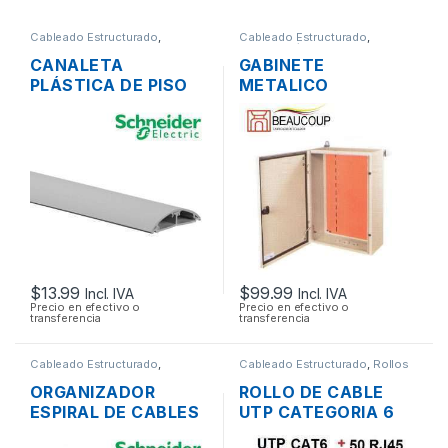
Cableado Estructurado
,
Cableado Estructurado
,
Canaletas para Cableado y
Metalmecánicos
Accesorios
CANALETA
GABINETE
PLÁSTICA DE PISO
METALICO
DEXSON DXN10013
BEAUCOUP I-0317
CON DIVISION PVC
SOPORTE PESADO
60 X 13 MM GRIS
(60X40X20CM)
$
13.99
$
99.99
Incl. IVA
Incl. IVA
Precio en efectivo o
Precio en efectivo o
transferencia
transferencia
Cableado Estructurado
,
Cableado Estructurado
,
Rollos
Canaletas para Cableado y
de Cable
Accesorios
ORGANIZADOR
ROLLO DE CABLE
ESPIRAL DE CABLES
UTP CATEGORIA 6
DEXSON DXN3403N
DE 305 MTS. + 50