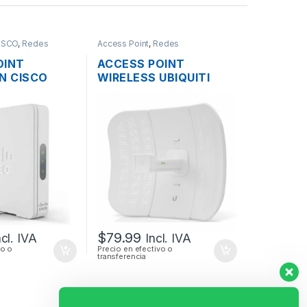
ISCO
,
Redes
Access Point
,
Redes
OINT
ACCESS POINT
N CISCO
WIRELESS UBIQUITI
31-A-K9-NA
LITEBEAM M5 LBE-M5-
D 600MBPS
23 AIRMAX 5GHZ 23DBI
SOPORTE POE
316MW + POE
OUTDOOR
$
79.99
ncl. IVA
Incl. IVA
vo o
Precio en efectivo o
transferencia