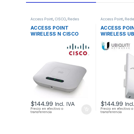
Access Point
,
CISCO
,
Redes
Access Point
,
Rede
ACCESS POINT
ACCESS POI
WIRELESS N CISCO
WIRELESS UB
SMB WAP121 2.4GHZ
NANOSTATI
DOS ANTENAS INT.
AIRMAX 5GHZ
300MBPS SOPORTE
MIMO 500M
POE + FUENTE
+ POE OUTD
$
144.99
$
144.99
Incl. IVA
Incl
Precio en efectivo o
Precio en efectivo o
transferencia
transferencia