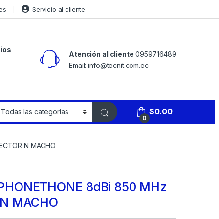
es
Servicio al cliente
ios
Atención al cliente
0959716489
Email: info@tecnit.com.ec
$
0.00
0
NECTOR N MACHO
PHONETHONE 8dBi 850 MHz
 N MACHO