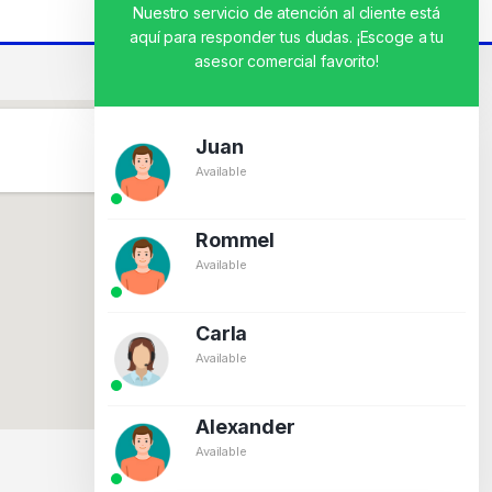
Nuestro servicio de atención al cliente está
aquí para responder tus dudas. ¡Escoge a tu
asesor comercial favorito!
Juan
Available
Rommel
Available
Carla
Available
Alexander
Available