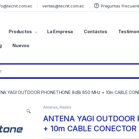
fo@tecnit.com.ec
ventas@tecnit.com.ec
Preguntas Frecuent
Productos
La Empresa
Contáctos
Testimon
g
Nuevos
NA YAGI OUTDOOR PHONETHONE 8dBi 850 MHz + 10m CABLE CO
Antenas
,
Redes
🔍
ANTENA YAGI OUTDOOR 
+ 10m CABLE CONECTOR