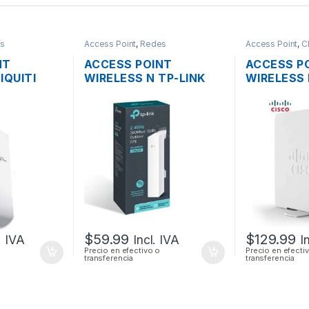
s
Access Point
,
Redes
Access Point
,
C
NT
ACCESS POINT
ACCESS P
IQUITI
WIRELESS N TP-LINK
WIRELESS 
ON M5
CPE220 2.4GHZ 12DBI
SMB WAP1
 16DBI
1000MW 300MBPS +
DUAL BAN
W 150MBPS
POE OUTDOOR
GIGABIT 
OOR
+ FUENTE
$
59.99
$
129.99
. IVA
Incl. IVA
I
Precio en efectivo o
Precio en efecti
transferencia
transferencia