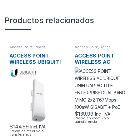
Productos relacionados
Access Point
,
Redes
Access Point
,
Redes
ACCESS POINT
ACCESS POINT
WIRELESS UBIQUITI
WIRELESS AC
NANOSTATION M5
UBIQUITI UNIFI UAP-
AIRMAX 5GHZ 16DBI
AC-LITE ENTERPRISE
MIMO 500MW
DUAL BAND MIMO
150MBPS + POE
2×2 1167MBPS
OUTDOOR
100MW GIGABIT +
POE
$
139.99
Incl. IVA
Precio en efectivo o
transferencia
$
144.99
Incl. IVA
Precio en efectivo o
transferencia