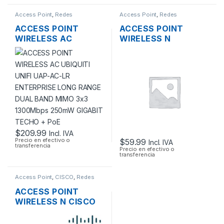
Access Point
,
Redes
Access Point
,
Redes
ACCESS POINT
ACCESS POINT
WIRELESS AC
WIRELESS N
UBIQUITI UNIFI UAP-
3COM/HP
AC-LR ENTERPRISE
3CRWE955075
LONG RANGE DUAL
AIRCONNECT 9550
BAND MIMO 3×3
DUAL BAND GIGABIT
1300MBPS 250MW
SOPORTA POE
GIGABIT TECHO +
POE
$
209.99
Incl. IVA
Precio en efectivo o
$
59.99
Incl. IVA
transferencia
Precio en efectivo o
transferencia
Access Point
,
CISCO
,
Redes
ACCESS POINT
WIRELESS N CISCO
SMB WAP121 2.4GHZ
DOS ANTENAS INT.