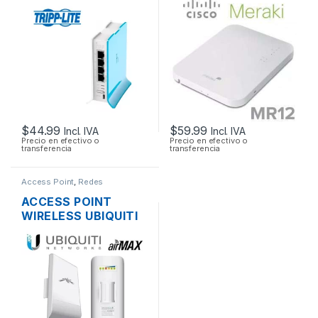
PUERTOS 10/100
MANAGED AP
2.4GHZ SOPORTE
POE OUTDOOR
$
44.99
$
59.99
Incl. IVA
Incl. IVA
Precio en efectivo o
Precio en efectivo o
transferencia
transferencia
Access Point
,
Redes
ACCESS POINT
WIRELESS UBIQUITI
NANOSTATION
LOCOM5 AIRMAX
5GHZ 13DBI MIMO
200MW 150MBPS +
POE OUTDOOR