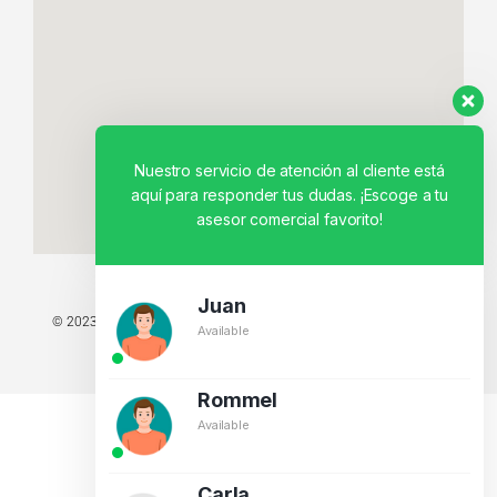
Nuestro servicio de atención al cliente está
aquí para responder tus dudas. ¡Escoge a tu
asesor comercial favorito!
Juan
© 2023 TODOS LOS DERECHOS RESERVADOS - TECNIT TU TIENDA
Available
TECNOLÓGICA.
BY CREATIVOS PEGASO
Rommel
Available
Carla