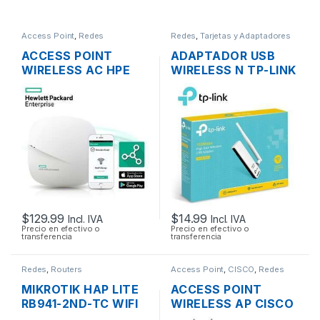
Access Point
,
Redes
Redes
,
Tarjetas y Adaptadores
Wireless
ACCESS POINT
ADAPTADOR USB
WIRELESS AC HPE
WIRELESS N TP-LINK
JZ074A 1300MBPS
TL-WN722N UNA
OFFICECONNECT
ANTENA ALTA
OC20 MIMO 2×2
GANANCIA
DUAL BAND GIGABIT
POE
$
129.99
$
14.99
Incl. IVA
Incl. IVA
Precio en efectivo o
Precio en efectivo o
transferencia
transferencia
Redes
,
Routers
Access Point
,
CISCO
,
Redes
MIKROTIK HAP LITE
ACCESS POINT
RB941-2ND-TC WIFI
WIRELESS AP CISCO
150MBPS 2.4GHZ 4
MERAKI MR12 CLOUD