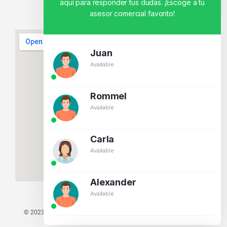
aquí para responder tus dudas. ¡Escoge a tu
asesor comercial favorito!
Juan
Available
Rommel
Available
Carla
Available
Alexander
Available
© 2023 TODOS LOS DERECHOS RESERVADOS - TECNIT TU TIENDA
TECNOLÓGICA.