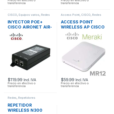
Precio en efectivo o
Precio en efectivo o
transferencia
transferencia
CISCO
,
Equipos varios
,
Redes
Access Point
,
CISCO
,
Redes
INYECTOR POE+
ACCESS POINT
CISCO AIRONET AIR-
WIRELESS AP CISCO
PWRINJ4= 30W
MERAKI MR12 CLOUD
802.3 AF/AT
MANAGED AP
2.4GHZ SOPORTE
POE OUTDOOR
$
119.99
$
59.99
Incl. IVA
Incl. IVA
Precio en efectivo o
Precio en efectivo o
transferencia
transferencia
Redes
,
Repetidores
REPETIDOR
WIRELESS N300