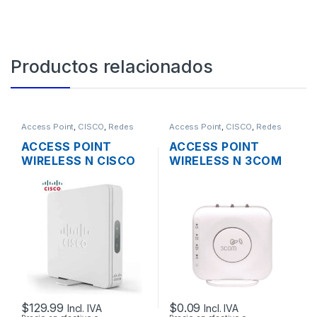
Productos relacionados
Access Point
,
CISCO
,
Redes
Access Point
,
CISCO
,
Redes
ACCESS POINT
ACCESS POINT
WIRELESS N CISCO
WIRELESS N 3COM
SMB WAP131-A-K9-
AIRCONNECT 9552
NA DUAL BAND
DUAL BAND
600MBPS GIGABIT
SOPORTE POE +
FUENTE
$
129.99
$
0.09
Incl. IVA
Incl. IVA