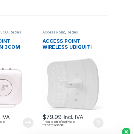
ISCO
,
Redes
Access Point
,
Redes
OINT
ACCESS POINT
 N 3COM
WIRELESS UBIQUITI
CT 9552
LITEBEAM M5 LBE-M5-
D
23 AIRMAX 5GHZ 23DBI
316MW + POE
OUTDOOR
$
79.99
. IVA
Incl. IVA
vo o
Precio en efectivo o
transferencia