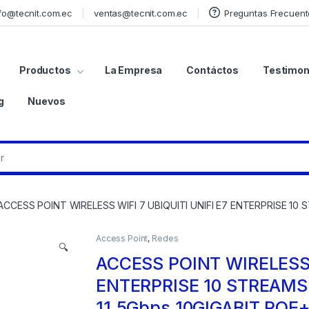
fo@tecnit.com.ec
ventas@tecnit.com.ec
Preguntas Frecuent
Productos
La Empresa
Contáctos
Testimon
g
Nuevos
ACCESS POINT WIRELESS WIFI 7 UBIQUITI UNIFI E7 ENTERPRISE 10
Access Point
,
Redes
🔍
ACCESS POINT WIRELESS W
ENTERPRISE 10 STREAMS
11.5Gbps 10GIGABIT POE