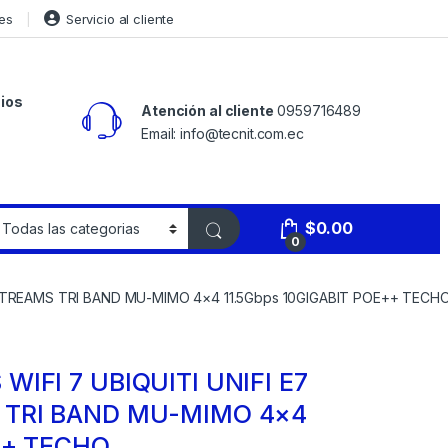
es
Servicio al cliente
ios
Atención al cliente
0959716489
Email: info@tecnit.com.ec
$
0.00
0
 STREAMS TRI BAND MU-MIMO 4×4 11.5Gbps 10GIGABIT POE++ TECH
IFI 7 UBIQUITI UNIFI E7
 TRI BAND MU-MIMO 4×4
++ TECHO