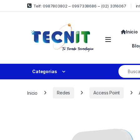
Telf: 0987803802 – 0997338686 – (02) 3316067
in
Inicio
Blo
Categorias
Inicio
Redes
Access Point