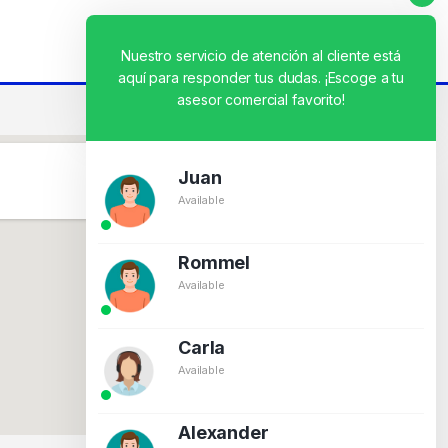
Nuestro servicio de atención al cliente está
aquí para responder tus dudas. ¡Escoge a tu
asesor comercial favorito!
Juan
Available
Rommel
Available
Carla
Available
Alexander