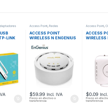
Adaptadores
Access Point
,
Redes
Access Point
,
C
 USB
ACCESS POINT
ACCESS P
TP-LINK
WIRELESS N ENGENIUS
WIRELESS
UNA
EAP300 2.4GHZ
AIRCONNE
A
300MBPS + POE
DUAL BAN
$
59.99
$
0.09
 IVA
Incl. IVA
Incl
Precio en efectivo o
Precio en efecti
transferencia
transferencia