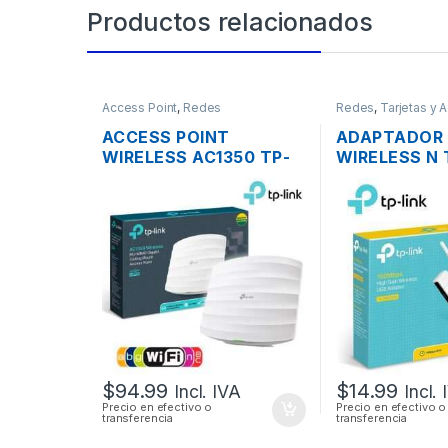
Productos relacionados
Access Point
,
Redes
Redes
,
Tarjetas y 
Wireless
ACCESS POINT
ADAPTADOR
WIRELESS AC1350 TP-
WIRELESS N 
LINK EAP225 DUAL
TL-WN722N 
BAND 1350MBPS
ANTENA ALT
GIGABIT SOPORTA POE
GANANCIA
MONTAJE EN TECHO
$
94.99
$
14.99
Incl. IVA
Incl.
Precio en efectivo o
Precio en efectivo o
transferencia
transferencia