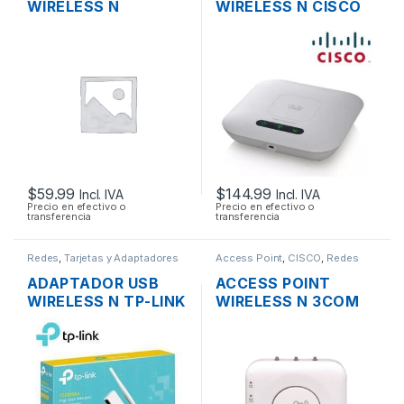
WIRELESS N
WIRELESS N CISCO
3COM/HP
SMB WAP121 2.4GHZ
3CRWE955075
DOS ANTENAS INT.
AIRCONNECT 9550
300MBPS SOPORTE
DUAL BAND GIGABIT
POE + FUENTE
SOPORTA POE
$
59.99
$
144.99
Incl. IVA
Incl. IVA
Precio en efectivo o
Precio en efectivo o
transferencia
transferencia
Redes
,
Tarjetas y Adaptadores
Access Point
,
CISCO
,
Redes
Wireless
ADAPTADOR USB
ACCESS POINT
WIRELESS N TP-LINK
WIRELESS N 3COM
TL-WN722N UNA
AIRCONNECT 9552
ANTENA ALTA
DUAL BAND
GANANCIA