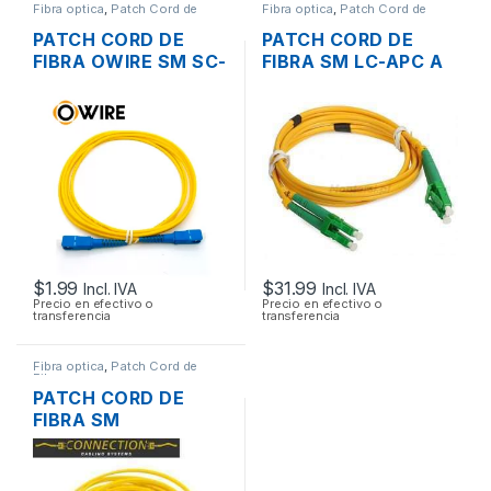
Fibra optica
,
Patch Cord de
Fibra optica
,
Patch Cord de
Fibra
Fibra
PATCH CORD DE
PATCH CORD DE
FIBRA OWIRE SM SC-
FIBRA SM LC-APC A
UPC A SC-UPC
LC-APC 9/125UM DX
SIMPLEX LSZH
25MTS.
9/12UM 3MTS.
$
1.99
$
31.99
Incl. IVA
Incl. IVA
Precio en efectivo o
Precio en efectivo o
transferencia
transferencia
Fibra optica
,
Patch Cord de
Fibra
PATCH CORD DE
FIBRA SM
CONNECTION LC-
UPC A LC-UPC
9/125UM DX 10MTS