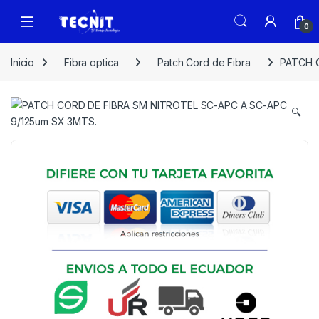
0
Inicio
Fibra optica
Patch Cord de Fibra
PATCH C
🔍