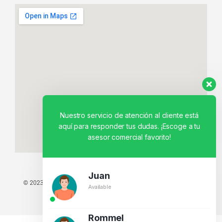
Nuestro servicio de atención al cliente está
aquí para responder tus dudas. ¡Escoge a tu
asesor comercial favorito!
Juan
© 2023 TODOS LOS DERECHOS RESERVADOS - TECNIT TU TIENDA
Available
TECNOLÓGICA.
BY CREATIVOS PEGASO
Rommel