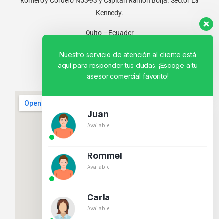
Romero y Cordero N53-93 y Capitán Ramón Borja. Sector La
Kennedy.
Quito – Ecuador
Nuestro servicio de atención al cliente está
aquí para responder tus dudas. ¡Escoge a tu
asesor comercial favorito!
Juan
Available
Rommel
Available
Carla
Available