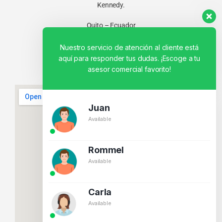
Kennedy.
Quito – Ecuador
Nuestro servicio de atención al cliente está
aquí para responder tus dudas. ¡Escoge a tu
asesor comercial favorito!
Juan
Available
Rommel
Available
Carla
Available