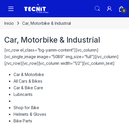
0
Inicio
Car, Motorbike & Industrial
Car, Motorbike & Industrial
[vc_row el_class=”bg-yamm-content”][vc_column]
[vc_single_image image=”5089″ img_size=”full”][/vc_column]
[/vc_row][vc_row][vc_column width=”1/2″][vc_column_text]
Car & Motorbike
All Cars & Bikes
Car & Bike Care
Lubricants
Shop for Bike
Helmets & Gloves
Bike Parts