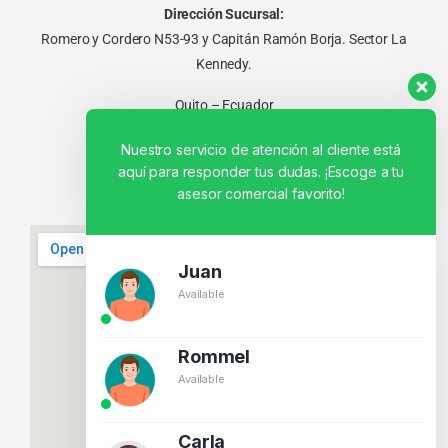
Dirección Sucursal:
Romero y Cordero N53-93 y Capitán Ramón Borja. Sector La
Kennedy.
Quito – Ecuador
Nuestro servicio de atención al cliente está
aquí para responder tus dudas. ¡Escoge a tu
asesor comercial favorito!
Juan
Available
Rommel
Available
Carla