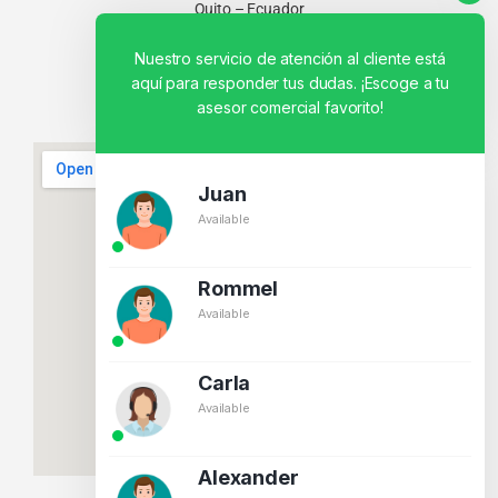
Quito – Ecuador
Nuestro servicio de atención al cliente está
aquí para responder tus dudas. ¡Escoge a tu
asesor comercial favorito!
Juan
Available
Rommel
Available
Carla
Available
Alexander