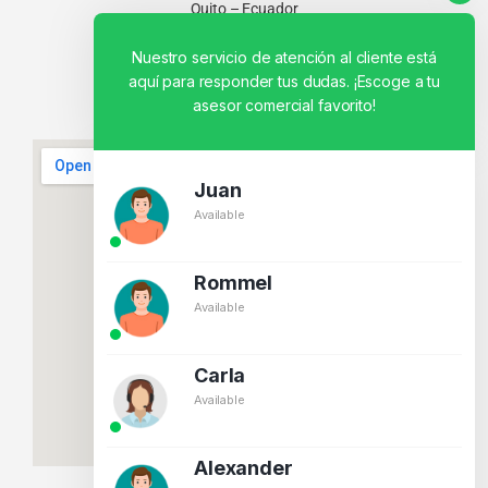
Quito – Ecuador
Nuestro servicio de atención al cliente está
aquí para responder tus dudas. ¡Escoge a tu
asesor comercial favorito!
Juan
Available
Rommel
Available
Carla
Available
Alexander