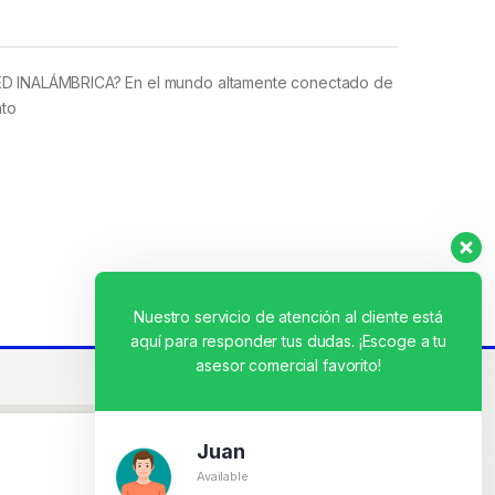
 INALÁMBRICA? En el mundo altamente conectado de
nto
Nuestro servicio de atención al cliente está
aquí para responder tus dudas. ¡Escoge a tu
asesor comercial favorito!
Juan
Available