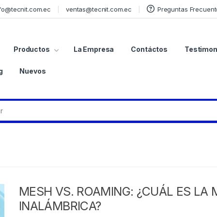
fo@tecnit.com.ec
ventas@tecnit.com.ec
Preguntas Frecuent
Productos
La Empresa
Contáctos
Testimon
g
Nuevos
MESH VS. ROAMING: ¿CUÁL ES LA
INALÁMBRICA?