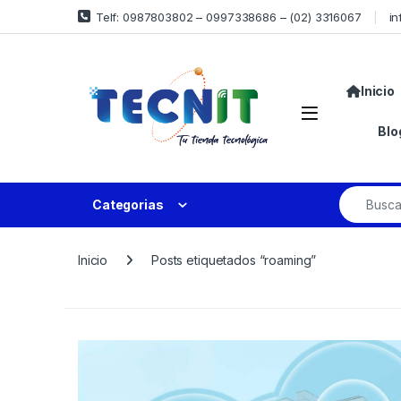
Telf: 0987803802 – 0997338686 – (02) 3316067
in
Inicio
Blo
Categorias
Inicio
Posts etiquetados “roaming”