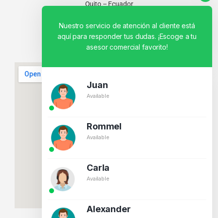
Quito – Ecuador
Nuestro servicio de atención al cliente está
aquí para responder tus dudas. ¡Escoge a tu
asesor comercial favorito!
Juan
Available
Rommel
Available
Carla
Available
Alexander