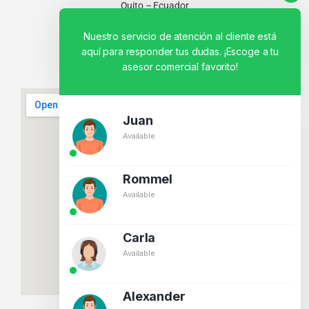
Quito – Ecuador
Nuestro servicio de atención al cliente está
aquí para responder tus dudas. ¡Escoge a tu
asesor comercial favorito!
Juan
Available
Rommel
Available
Carla
Available
Alexander