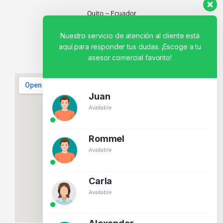
Quito – Ecuador
Nuestro servicio de atención al cliente está
aquí para responder tus dudas. ¡Escoge a tu
asesor comercial favorito!
Juan
Available
Rommel
Available
Carla
Available