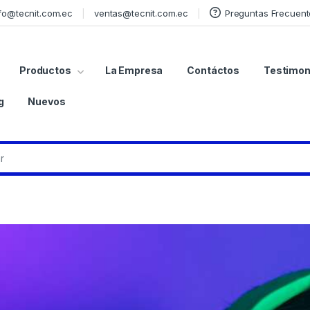
fo@tecnit.com.ec
ventas@tecnit.com.ec
Preguntas Frecuent
Productos
La Empresa
Contáctos
Testimon
g
Nuevos