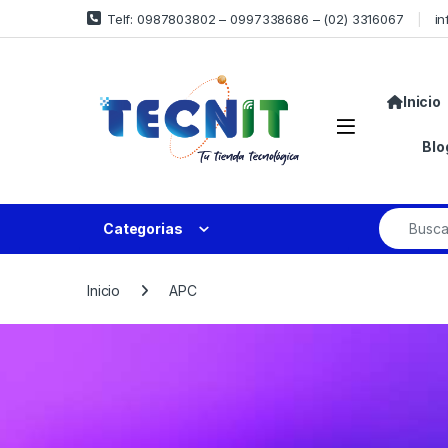
Telf: 0987803802 – 0997338686 – (02) 3316067
in
Inicio
Blo
Categorias
Inicio
APC