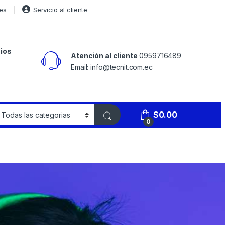
es
Servicio al cliente
ios
Atención al cliente
0959716489
Email: info@tecnit.com.ec
$
0.00
0